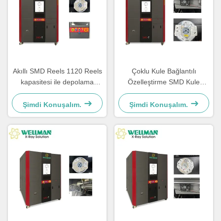
Akıllı SMD Reels 1120 Reels
Çoklu Kule Bağlantılı
kapasitesi ile depolama
Özelleştirme SMD Kule
ekipmanları SMD Tower
Otomatik Depolama ve Geri
SMD-T Barcode ve QR Code
Alma
Şimdi Konuşalım.
Şimdi Konuşalım.
taramasını destekler