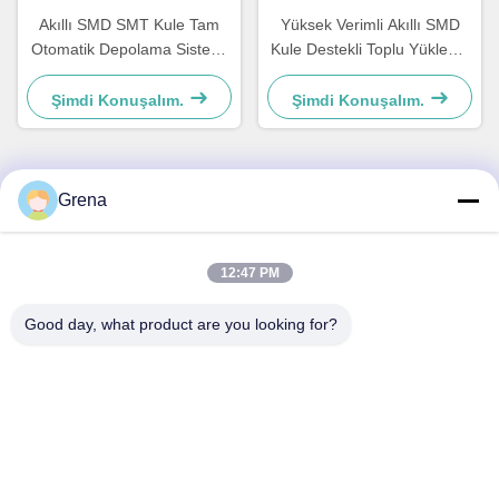
Akıllı SMD SMT Kule Tam
Yüksek Verimli Akıllı SMD
Otomatik Depolama Sistemi
Kule Destekli Toplu Yükleme
7" - 15" Makara Desteği
Envanter Kontrolü
Şimdi Konuşalım.
Şimdi Konuşalım.
Grena
Hızlı iletişim
Adres
12:47 PM
5F,B3, Anda Electronics Sanayi Fabrikası, Heping Topluluğu,
Good day, what product are you looking for?
Fuhai Caddesi, Baoan Bölgesi, Shenzhen
Televizyon
0086-1840-6666--351
E-posta
sales8@well-man.com