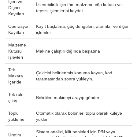
İçeri ve
İzlenebilirlik için tüm malzeme çöp kutusu ve
Dışarı
tepsisi işlemlerini kaydet
Kayıtları
Operasyon
Kayıt başlatma, güç döngüleri, alarmlar ve diğer
Kayıtları
işlemler
Malzeme
Kutusu
Makine çalıştırıldığında başlatma
İşlevleri
Tek
Çekicini belirlenmiş konuma koyun, kod
Makara
taramasından sonra yükleyin.
İçeride
Tek rulo
Belirtilen makineyi arayıp gönder
çıkış
Toplu
Otomatik olarak bobinleri toplu olarak kuleye
yükleme
yükler
Sistem analizi, kilit bobinleri için P/N veya
Üretim