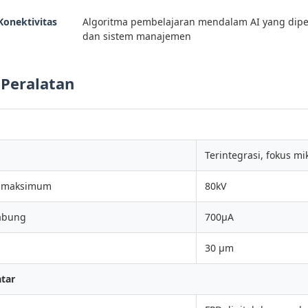
Konektivitas
Algoritma pembelajaran mendalam AI yang dipe
dan sistem manajemen
 Peralatan
Terintegrasi, fokus mi
g maksimum
80kV
abung
700μA
30 μm
atar