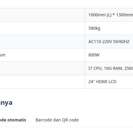
1000mm (L) * 1300mm
580kg
AC110-220V 50/60HZ
mum
800W
I7 CPU, 16G RAM, 256
24" HDMI LCD
nnya
ode otomatis
Barcode dan QR code