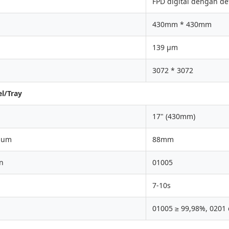
FPD digital dengan def
430mm * 430mm
139 μm
3072 * 3072
l/Tray
17" (430mm)
mum
88mm
n
01005
7-10s
01005 ≥ 99,98%, 0201 