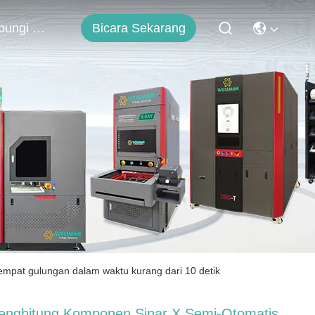
Bicara Sekarang
Hubungi Kami
empat gulungan dalam waktu kurang dari 10 detik
enghitung Komponen Sinar X Semi-Otomatis