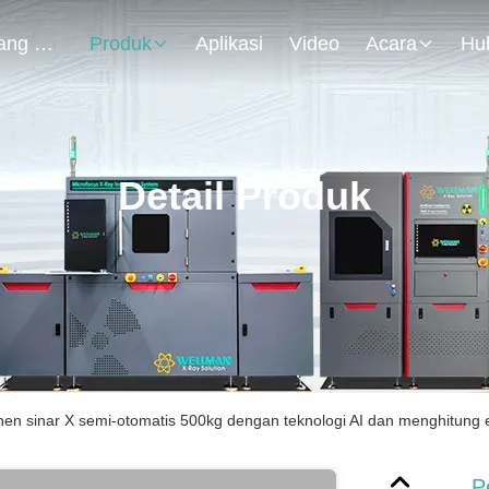
Tentang Kami
Produk
Aplikasi
Video
Acara
Detail Produk
n sinar X semi-otomatis 500kg dengan teknologi AI dan menghitung 
P