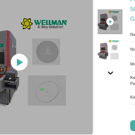
5
G
Na
No
Mo
Ke
Pe
Ke