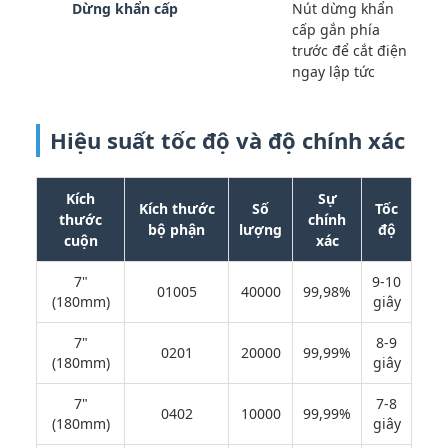
Dừng khẩn cấp
Nút dừng khẩn
cấp gắn phía
trước để cắt điện
ngay lập tức
Hiệu suất tốc độ và độ chính xác
Kích
Sự
Kích thước
Số
Tốc
thước
chính
bộ phận
lượng
độ
cuộn
xác
7"
9-10
01005
40000
99,98%
(180mm)
giây
7"
8-9
0201
20000
99,99%
(180mm)
giây
7"
7-8
0402
10000
99,99%
(180mm)
giây