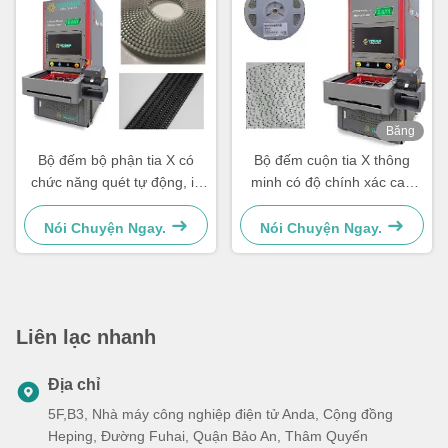
Băng
hình
Bộ đếm bộ phận tia X có
Bộ đếm cuộn tia X thông
chức năng quét tự động, in
minh có độ chính xác cao
nhãn và được kết nối với hệ
không rò rỉ với ống loại kín
thống
Nói Chuyện Ngay.
Nói Chuyện Ngay.
Liên lạc nhanh
Địa chỉ
5F,B3, Nhà máy công nghiệp điện tử Anda, Cộng đồng
Heping, Đường Fuhai, Quận Bảo An, Thâm Quyến