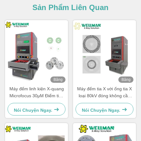
Sản Phẩm Liên Quan
Băng
Băng
hình
hình
Máy đếm linh kiện X-quang
Máy đếm tia X với ống tia X
Microfocus 30μM Điểm tiêu
loại 80kV đóng không cần
cự 80kV 17" FPD
bảo trì
Nói Chuyện Ngay.
Nói Chuyện Ngay.