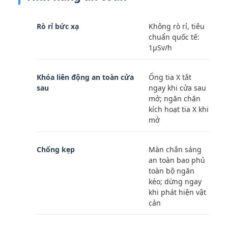
Rò rỉ bức xạ
Không rò rỉ, tiêu
chuẩn quốc tế:
1μSv/h
Khóa liên động an toàn cửa
Ống tia X tắt
sau
ngay khi cửa sau
mở; ngăn chặn
kích hoạt tia X khi
mở
Chống kẹp
Màn chắn sáng
an toàn bao phủ
toàn bộ ngăn
kéo; dừng ngay
khi phát hiện vật
cản