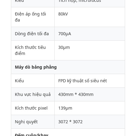
Kiểu
Tích hợp, microfocus
Điện áp ống tối
80kV
đa
Dòng điện tối đa
700μA
Kích thước tiêu
30μm
điểm
Máy dò bảng phẳng
Kiểu
FPD kỹ thuật số siêu nét
Khu vực hiệu quả
430mm * 430mm
Kích thước pixel
139μm
Nghị quyết
3072 * 3072
Đếm cuộn/khay