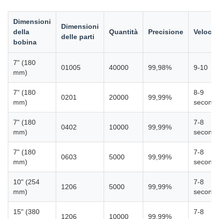
Dimensioni
Dimensioni
della
Quantità
Precisione
Velocit
delle parti
bobina
7" (180
01005
40000
99,98%
9-10
mm)
7" (180
8-9
0201
20000
99,99%
mm)
secondi
7" (180
7-8
0402
10000
99,99%
mm)
secondi
7" (180
7-8
0603
5000
99,99%
mm)
secondi
10" (254
7-8
1206
5000
99,99%
mm)
secondi
15" (380
7-8
1206
10000
99,99%