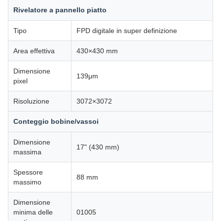
Rivelatore a pannello piatto
Tipo
FPD digitale in super definizione
Area effettiva
430×430 mm
Dimensione
139μm
pixel
Risoluzione
3072×3072
Conteggio bobine/vassoi
Dimensione
17" (430 mm)
massima
Spessore
88 mm
massimo
Dimensione
minima delle
01005