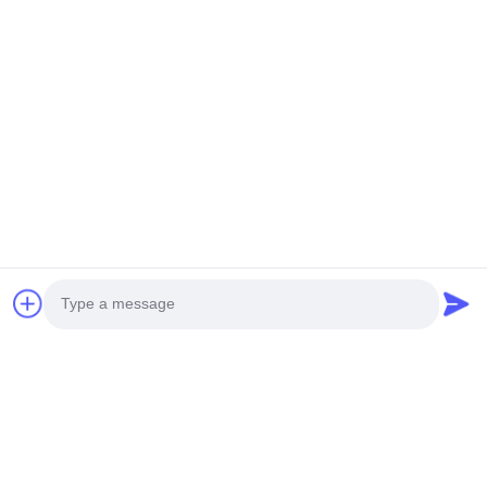
1 stars
0%
All Reviews
Ryan Pranoto
R
Helpful (23)
the counting speed is very fast
Brian Carter
B
Helpful (47)
This X-ray component counter is extremely
accurate in counting, with multi-tray simultaneous
scanning for maximum efficiency, cutting the labor
Photo
for warehouse inventory in half!
Video Call