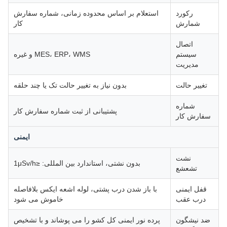
رکورد
استعلام بر اساس محدوده زمانی، شماره سفارش
شمارش
کار
اتصال
سیستم
MES، ERP، WMS و غیره
مدیریت
تغییر حالت
بدون نیاز به تغییر حالت تک یا چند حلقه
شماره
پشتیبانی از ثبت شماره سفارش کار
سفارش کار
ایمنی
نشت
بدون نشتی، استاندارد بین المللی: ≤1μSv/h
تشعشع
قفل ایمنی
با باز شدن درب پشتی، لوله اشعه ایکس بلافاصله
درب عقب
خاموش می شود
ضد نیشگون
پرده نور ایمنی کل کشو را می پوشاند و با تشخیص