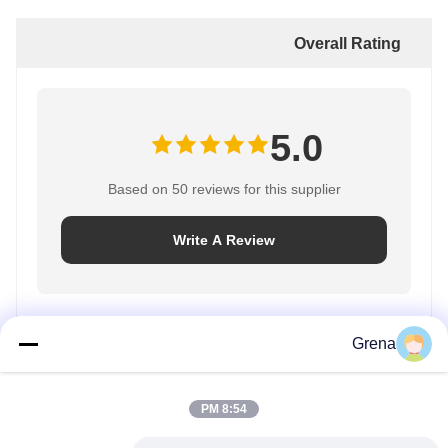
Overall Rating
5.0
Based on 50 reviews for this supplier
Write A Review
Rating Snapshot
Grena
The following is the distribution of all ratings
100%
5 stars
8:54 PM
0%
4 stars
0%
3 stars