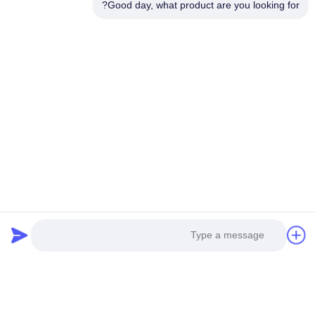
Good day, what product are you looking for?
0%
2 stars
0%
1 stars
All Reviews
Ryan Pranoto
R
Helpful (23)
the counting speed is very fast
Brian Carter
B
Helpful (47)
This X-ray component counter is extremely
accurate in counting, with multi-tray simultaneous
scanning for maximum efficiency, cutting the labor
for warehouse inventory in half!