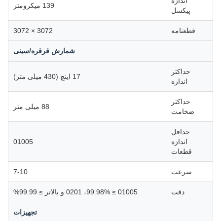
اندازه
139 میکرومتر
پیکسل
قطعنامه
3072 × 3072
شمارش قرقره/سینی
حداکثر
17 اینچ (430 میلی متر)
اندازه
حداکثر
88 میلی متر
ضخامت
حداقل
اندازه
01005
قطعات
سرعت
7-10
دقت
01005 ≥ 99.98%، 0201 و بالاتر ≥ 99.99%
تجهیزات