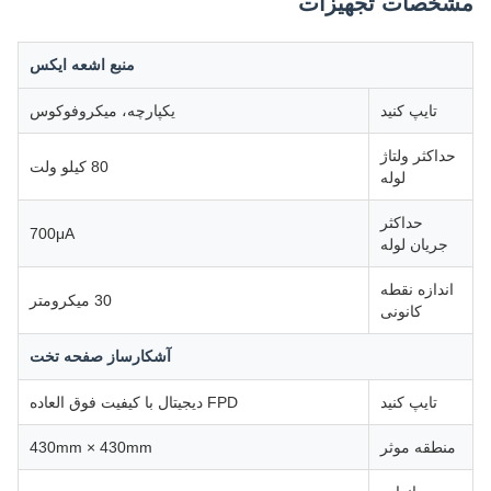
مشخصات تجهیزات
منبع اشعه ایکس
تایپ کنید
یکپارچه، میکروفوکوس
حداکثر ولتاژ
80 کیلو ولت
لوله
حداکثر
700μA
جریان لوله
اندازه نقطه
30 میکرومتر
کانونی
آشکارساز صفحه تخت
تایپ کنید
FPD دیجیتال با کیفیت فوق العاده
منطقه موثر
430mm × 430mm