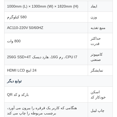
ابعاد
1000mm (L) × 1300mm (W) × 1820mm (H)
وزن
580 کیلوگرم
منبع تغذیه
AC110-220V 50/60HZ
حداکثر
800 وات
قدرت
کامپیوتر
CPU I7، رم 16G، هارد دیسک 256G SSD+4T
صنعتی
نمایشگر
24 اینچ HDMI LCD
توابع دیگر
اسکن
بارکد و کد QR
خودکار کد
هنگامی که کاربر یک قرقره را بیرون می آورد،
چاپ لیبل
برچسب مربوطه را چاپ می کند