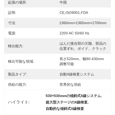
起源の場所:
中国
証明:
CE,ISO9001,FDA
寸法:
1360mm×1365mm×1700mm
電源:
220V AC 50/60 Hz
はんだ接合部の欠陥、部品の
検出能力:
位置ずれ、ボイド、クラック
長さ520mm、幅80-430mm
検出可能な領域:
調整可能
製品タイプ:
自動X線検査システム
供給の能力:
世界的な供給
, 
530×530mmの傾斜式X線システム
ハイライト:
, 
超大型ステージのX線検査
自動的な傾斜式X線検査