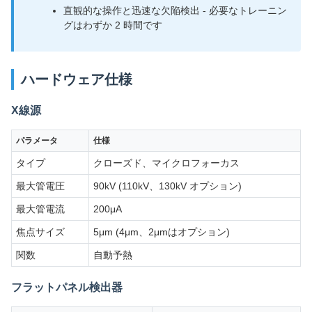
直観的な操作と迅速な欠陥検出 - 必要なトレーニン
グはわずか 2 時間です
ハードウェア仕様
X線源
パラメータ
仕様
タイプ
クローズド、マイクロフォーカス
最大管電圧
90kV (110kV、130kV オプション)
最大管電流
200μA
焦点サイズ
5μm (4μm、2μmはオプション)
関数
自動予熱
フラットパネル検出器