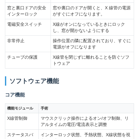
窓と裏口ドアの安全
窓や裏口のドアが開くと、X 線管の電源
インターロック
がすぐにオフになります。
電磁安全スイッチ
X線がオンになっているときにロック
し、窓が開かないようにする
非常停止
操作位置の隣に配置されており、すぐに
電源がオフになります
チューブの保護
X線管を閉じずに離れることを防ぐソフ
トウェア
ソフトウェア機能
コア機能
機能モジュール
手術
X線管制御
マウスクリック操作によるオン/オフ制御、リ
アルタイムの電圧/電流表示と調整
ステータスバ
インターロック状態、予熱状態、X線状態を視