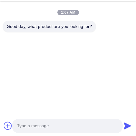
1:07 AM
Good day, what product are you looking for?
ビデオ
530x530mmの検査ステージ
産業用PCとマイクロフォー
と10KGの耐荷重を備えた
カスX線管を備えたX線検査
SMT X線検査システム
装置
今雑談しなさい
今雑談しなさい
迅速な連絡
住所