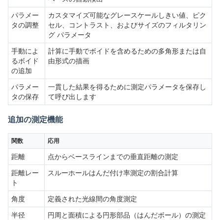
パラメー
カスタマイズ可能なグレースケールしきい値、ピク
タの調整
セル、コントラスト、およびサイズのフィルタリン
グ パラメータ
手動によ
計算に手動でボイドを含めるための多角形または自
るボイド
由形式の描画
の追加
パラメー
一貫した結果を得るために測定パラメータを保存し
タの保存
て呼び出します
追加の測定機能
関数
応用
距離
点からベースラインまでの垂直距離の測定
距離レー
スルーホールはんだ付け率測定の割合計算
ト
角度
定義された光線間の角度測定
半径
円周と面積による円形部品（はんだボール）の測定