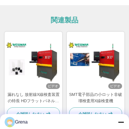
関連製品
ビデオ
ビデオ
漏れなし 放射線X線検査装置
SMT電子部品の小ロット非破
の特長 HDフラットパネル検
壊検査用X線検査機
出器 簡単操作
今雑談しなさい
今雑談しなさい
Grena