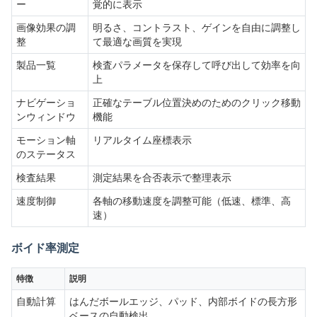
ー
覚的に表示
画像効果の調
明るさ、コントラスト、ゲインを自由に調整し
整
て最適な画質を実現
製品一覧
検査パラメータを保存して呼び出して効率を向
上
ナビゲーショ
正確なテーブル位置決めのためのクリック移動
ンウィンドウ
機能
モーション軸
リアルタイム座標表示
のステータス
検査結果
測定結果を合否表示で整理表示
速度制御
各軸の移動速度を調整可能（低速、標準、高
速）
ボイド率測定
特徴
説明
自動計算
はんだボールエッジ、パッド、内部ボイドの長方形
ベースの自動検出