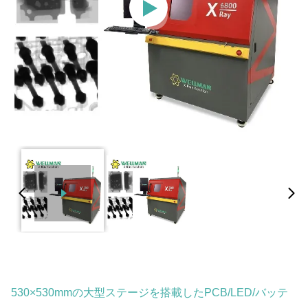
530×530mmの大型ステージを搭載したPCB/LED/バッテ