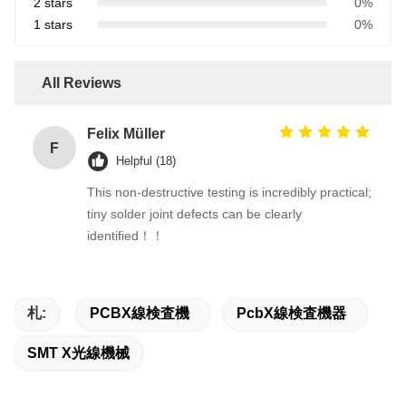
2 stars
0%
1 stars
0%
All Reviews
Felix Müller
F
Helpful (18)
This non-destructive testing is incredibly practical;
tiny solder joint defects can be clearly
identified！！
札:
PCBX線検査機
PcbX線検査機器
SMT X光線機械