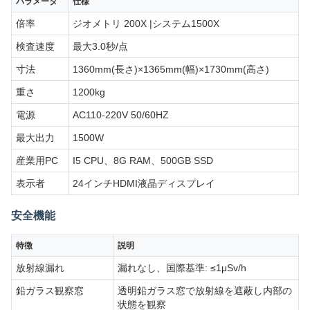
パラメータ
仕様
倍率
ジオメトリ 200X |システム1500X
検査速度
最大3.0秒/点
寸法
1360mm(長さ)×1365mm(幅)×1730mm(高さ)
重さ
1200kg
電源
AC110-220V 50/60HZ
最大出力
1500W
産業用PC
I5 CPU、8G RAM、500GB SSD
表示者
24インチHDMI液晶ディスプレイ
安全機能
特徴
説明
放射線漏れ
漏れなし、国際基準: ≤1μSv/h
鉛ガラス観察窓
透明鉛ガラス窓で放射線を遮蔽し内部の
状態を観察