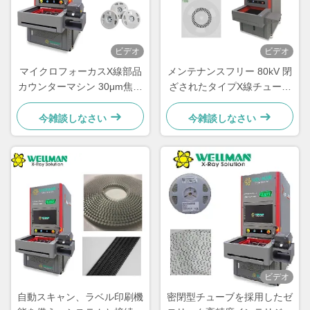
ビデオ
ビデオ
マイクロフォーカスX線部品
メンテナンスフリー 80kV 閉
カウンターマシン 30μm焦点
ざされたタイプX線チューブ
スポット 80kV 17インチFPD
を持つX線カウンター
今雑談しなさい
今雑談しなさい
ビデオ
自動スキャン、ラベル印刷機
密閉型チューブを採用したゼ