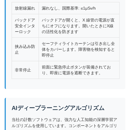
放射線漏れ
漏れなし、国際基準: ≤1μSv/h
バックドア
バックドアが開くと、X 線管の電源が直
安全インタ
ちにオフになります。開いたときにX線
ーロック
の活性化を防ぎます
セーフティライトカーテンは引き出し全
挟み込み防
体をカバーします。障害物を検知すると
止
即停止
前面に緊急停止ボタンが装備されてお
非常停止
り、即座に電源を遮断できます。
AIディープラーニングアルゴリズム
当社の計数ソフトウェアは、強力な人工知能の深層学習ア
ルゴリズムを使用しています。コンポーネントをアルゴリ