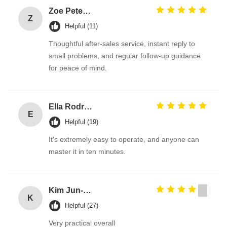
Zoe Peterson
Z
Helpful (11)
Thoughtful after-sales service, instant reply to
small problems, and regular follow-up guidance
for peace of mind.
Ella Rodriguez
E
Helpful (19)
It's extremely easy to operate, and anyone can
master it in ten minutes.
Kim Jun-myeon
K
Helpful (27)
Very practical overall