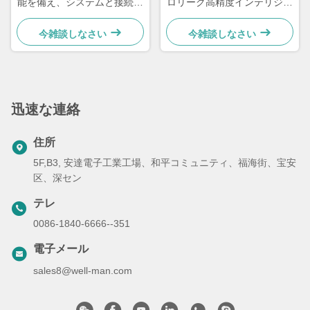
能を備え、システムと接続さ
ロリーク高精度インテリジェ
れたX線部品カウンター
ントX線リールカウンター
今雑談しなさい
今雑談しなさい
迅速な連絡
住所
5F,B3, 安達電子工業工場、和平コミュニティ、福海街、宝安
区、深セン
テレ
0086-1840-6666--351
電子メール
sales8@well-man.com