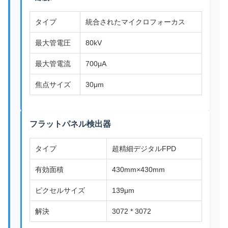
タイプ
統合されたマイクロフォーカス
最大管電圧
80kV
最大管電流
700μA
焦点サイズ
30μm
フラットパネル検出器
タイプ
超精細デジタルFPD
有効面積
430mm×430mm
ピクセルサイズ
139μm
解決
3072 * 3072