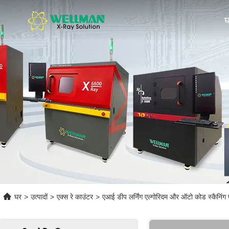
घर
>
उत्पादों
>
एक्स रे काउंटर
>
एआई डीप लर्निंग एल्गोरिदम और ऑटो कोड स्कैनिंग फ़