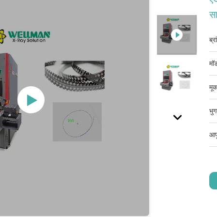
सा
ब्र
मॉड
मूक
भुग
आपू