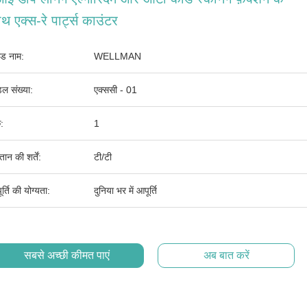
थ एक्स-रे पार्ट्स काउंटर
ांड नाम:
WELLMAN
ल संख्या:
एक्ससी - 01
:
1
तान की शर्तें:
टी/टी
र्ति की योग्यता:
दुनिया भर में आपूर्ति
सबसे अच्छी कीमत पाएं
अब बात करें