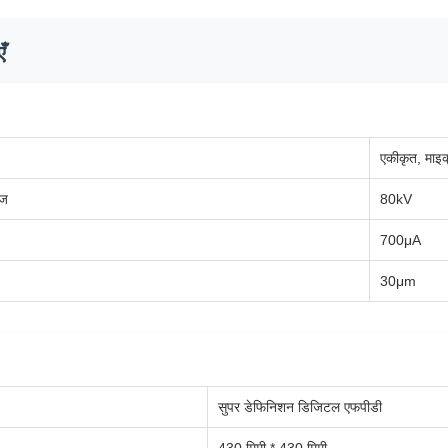
ँ
एकीकृत, माइ
ेज
80kV
700μA
30μm
सुपर डेफिनिशन डिजिटल एफपीडी