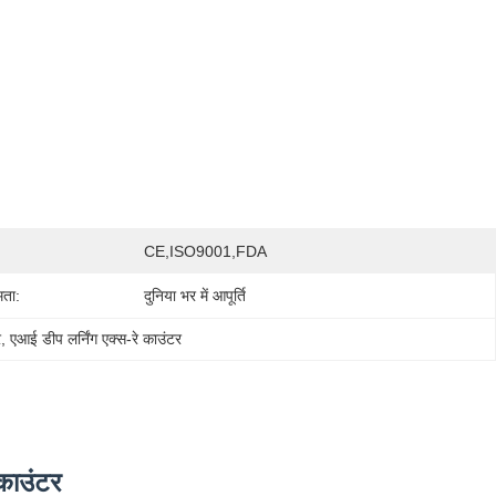
CE,ISO9001,FDA
मता:
दुनिया भर में आपूर्ति
र
, 
एआई डीप लर्निंग एक्स-रे काउंटर
 काउंटर