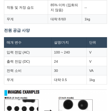
85% 이하 (집화되
작동 및 저장 습도
--
지 않음)
무게
대략 8개0
1kg
전원 공급 사양
매개 변수
설명/가치
단위
입력 전압 (AC)
100 ~ 240
V
출력 전압 (DC)
24
V
전력 소비
30
VA
무게
대략 0.5
1kg