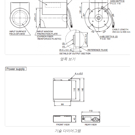
옆쪽 보기
기술 다이어그램