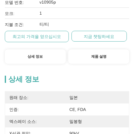
v10905p
모델 번호:
1
모크:
티/티
지불 조건:
최고의 가격을 얻으십시오
지금 챗팅하세요
상세 정보
제품 설명
상세 정보
원래 장소:
일본
인증:
CE, FDA
엑스레이 소스:
밀봉형
X선관 전압:
90kV