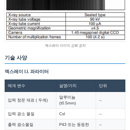
엑스레이 이미지 강화 장치
기술 사양
엑스레이 I.I. 파라미터
매개 변수
설명/가치
단위
알루미늄
입력 창문 재료 ( 두께)
--
(t0.5mm)
입력 광소 물질
Csl
--
출력 광소물질
P43 또는 동등한
--