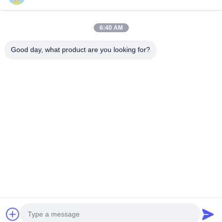
빠른 연락
6:40 AM
주소
Good day, what product are you looking for?
5F,B3, 안다 전자공업 공장, 허핑 커뮤니티, 푸하이 가, 바오안
구, 선전
전화
0086-1840-6666--351
이메일
sales8@well-man.com
개인 정보 정책
|
사이트맵
| 중국 우수 품질 X- 선 반대 공급업
체. 저작권 © 2025-2026 SHENZHEN WEIMING
PHOTOELECTRIC CO.,LTD. 모두 모든 권리 보호