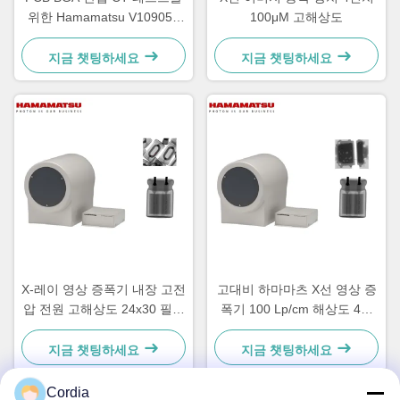
위한 Hamamatsu V10905P
100μM 고해상도
엑스레이 이미지 강화기
지금 챗팅하세요
지금 챗팅하세요
X-레이 영상 증폭기 내장 고전
고대비 하마마츠 X선 영상 증
압 전원 고해상도 24x30 필름
폭기 100 Lp/cm 해상도 4인
홀더 저왜곡
치 모드
지금 챗팅하세요
지금 챗팅하세요
Cordia