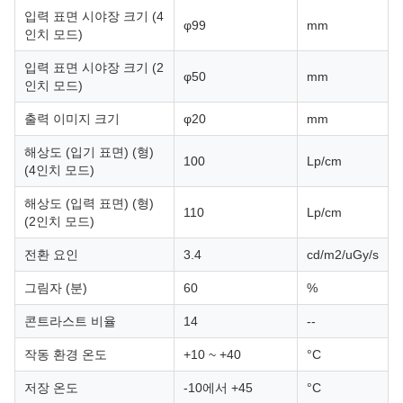
입력 표면 시야장 크기 (4
φ99
mm
인치 모드)
입력 표면 시야장 크기 (2
φ50
mm
인치 모드)
출력 이미지 크기
φ20
mm
해상도 (입기 표면) (형)
100
Lp/cm
(4인치 모드)
해상도 (입력 표면) (형)
110
Lp/cm
(2인치 모드)
전환 요인
3.4
cd/m2/uGy/s
그림자 (분)
60
%
콘트라스트 비율
14
--
작동 환경 온도
+10 ~ +40
°C
저장 온도
-10에서 +45
°C