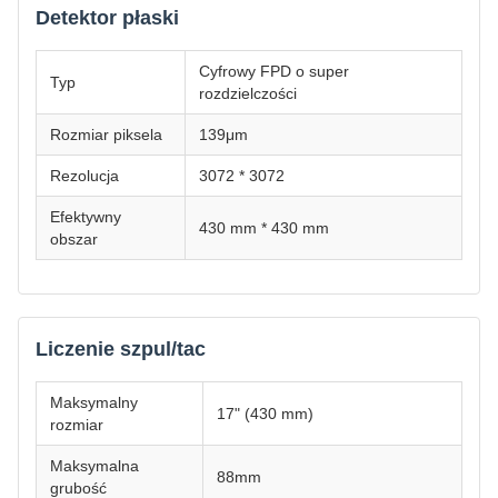
Detektor płaski
Cyfrowy FPD o super
Typ
rozdzielczości
Rozmiar piksela
139μm
Rezolucja
3072 * 3072
Efektywny
430 mm * 430 mm
obszar
Liczenie szpul/tac
Maksymalny
17" (430 mm)
rozmiar
Maksymalna
88mm
grubość