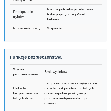
zarządzania
Nie ma potrzeby przełączania
Przełączanie
trybu pojedynczego/wielu
trybów
bębnów
Nr zlecenia pracy
Wsparcie
Funkcje bezpieczeństwa
Wyciek
Brak wycieków
promieniowania
Lampa rentgenowska wyłącza się
Blokada
natychmiast po otwarciu tylnych
bezpieczeństwa
drzwi; zapobiega aktywacji
tylnych drzwi
promieni rentgenowskich po
otwarciu