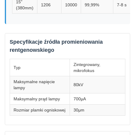
15"
1206
10000
99,99%
7-8 s
(380mm)
Specyfikacje źródła promieniowania
rentgenowskiego
Zintegrowany,
Typ
mikrofokus
Maksymalne napięcie
80kV
lampy
Maksymalny prąd lampy
700µA
Rozmiar plamki ogniskowej
30μm