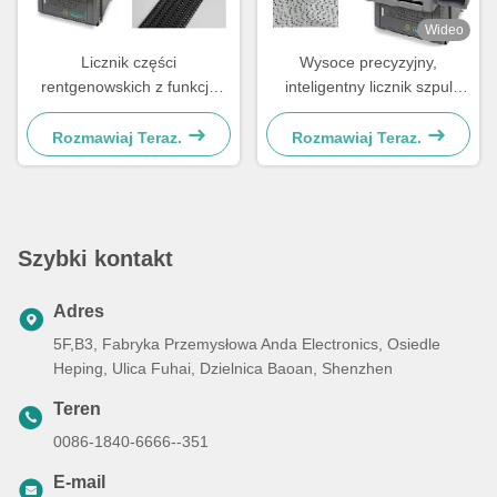
Wideo
Licznik części
Wysoce precyzyjny,
rentgenowskich z funkcją
inteligentny licznik szpul
automatycznego skanowania
rentgenowskich o zerowym
i drukowania etykiet,
wycieku z zamkniętą lampą
Rozmawiaj Teraz.
Rozmawiaj Teraz.
połączony z systemem
Szybki kontakt
Adres
5F,B3, Fabryka Przemysłowa Anda Electronics, Osiedle
Heping, Ulica Fuhai, Dzielnica Baoan, Shenzhen
Teren
0086-1840-6666--351
E-mail