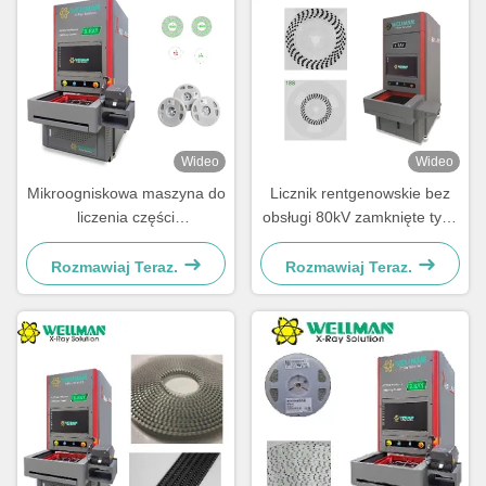
Wideo
Wideo
Mikroogniskowa maszyna do
Licznik rentgenowskie bez
liczenia części
obsługi 80kV zamknięte typu
rentgenowskich Microfocus
rurki rentgenowskiej
30μm Plamka ogniskowa
Rozmawiaj Teraz.
Rozmawiaj Teraz.
80kV 17" FPD