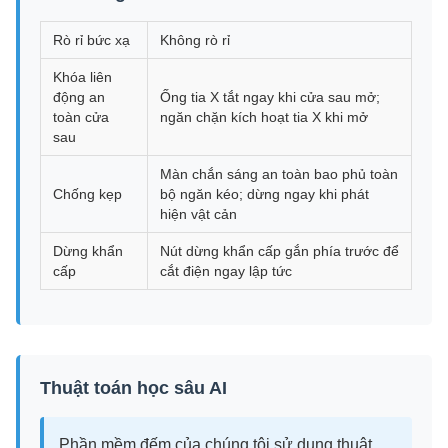
Rò rỉ bức xạ
Không rò rỉ
Khóa liên
động an
Ống tia X tắt ngay khi cửa sau mở;
toàn cửa
ngăn chặn kích hoạt tia X khi mở
sau
Màn chắn sáng an toàn bao phủ toàn
Chống kẹp
bộ ngăn kéo; dừng ngay khi phát
hiện vật cản
Dừng khẩn
Nút dừng khẩn cấp gắn phía trước để
cấp
cắt điện ngay lập tức
Thuật toán học sâu AI
Phần mềm đếm của chúng tôi sử dụng thuật