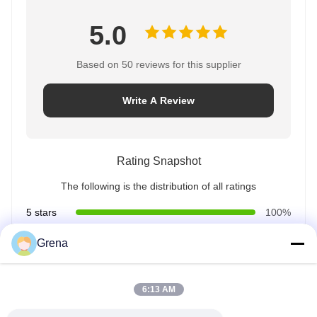
5.0
Based on 50 reviews for this supplier
Write A Review
Rating Snapshot
The following is the distribution of all ratings
5 stars
100%
4 stars
0%
Grena
3 stars
0%
2 stars
0%
1 stars
0%
6:13 AM