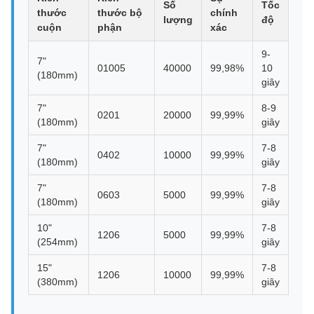
Số
Tốc
thước
thước bộ
chính
lượng
độ
cuộn
phận
xác
9-
7"
01005
40000
99,98%
10
(180mm)
giây
7"
8-9
0201
20000
99,99%
(180mm)
giây
7"
7-8
0402
10000
99,99%
(180mm)
giây
7"
7-8
0603
5000
99,99%
(180mm)
giây
10"
7-8
1206
5000
99,99%
(254mm)
giây
15"
7-8
1206
10000
99,99%
(380mm)
giây