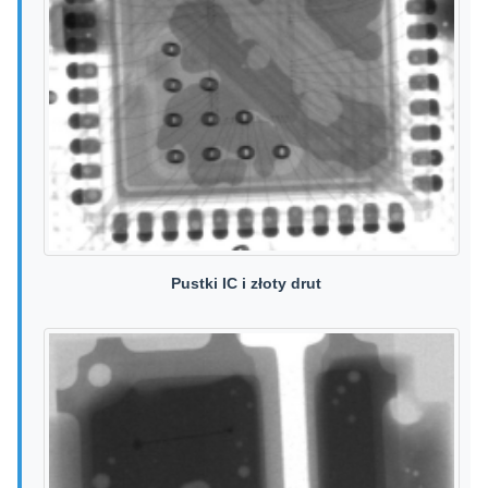
Pustki IC i złoty drut