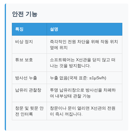
안전 기능
특징
설명
비상 정지
즉각적인 전원 차단을 위해 작동 위치
옆에 위치
튜브 보호
소프트웨어는 X선관을 닫지 않고 떠
나는 것을 방지합니다.
방사선 누출
누출 없음(국제 표준: ≤1μSv/h)
납유리 관찰창
투명 납유리창으로 방사선을 차폐하
여 내부상태 관찰 가능
창문 및 뒷문 안
창문이나 문이 열리면 X선관의 전원
전 인터록
이 즉시 꺼집니다.