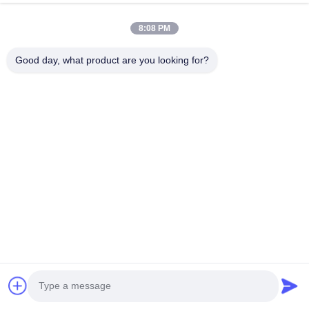
자동차 전자
8:08 PM
Good day, what product are you looking for?
Ratings& Review
Overall Rating
5.0
Based on 50 reviews for this supplier
Write A Review