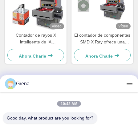
Vídeo
Vídeo
Contador de rayos X
El contador de componentes
inteligente de IA
SMD X Ray ofrece una
semiautomático de 1500W
precisión del 99,99 % en
para el recuento de
carretes de 7 a 15 pulgadas
Ahora Charle
Ahora Charle
componentes ultrarápidos
en solo 10 segundos
Grena
Contacto rápido
DIRECCIÓN
10:42 AM
5F,B3, Fábrica Industrial de Electrónica Anda, Comunidad
Good day, what product are you looking for?
Heping, Calle Fuhai, Distrito Baoan, Shenzhen
Teléfono