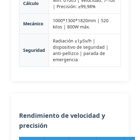
Mín: 01005 | Velocidad: 7-10s
Cálculo
| Precisión: ≥99,98%
1000*1300*1820mm | 520
Mecánico
kilos | 800W máx.
Radiación ≤1μSv/h |
dispositivo de seguridad |
Seguridad
anti-pellizco | parada de
emergencia
Rendimiento de velocidad y
precisión