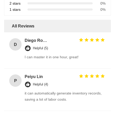
2 stars
0%
1 stars
0%
All Reviews
Diego Rodriguez
D
Helpful (5)
I can master it in one hour, great!
Peiyu Lin
P
Helpful (4)
it can automatically generate inventory records,
saving a lot of labor costs.