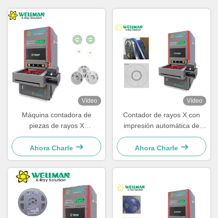
Vídeo
Vídeo
Máquina contadora de
Contador de rayos X con
piezas de rayos X
impresión automática de
Microfocus 30μm Punto focal
etiquetas para recuento de
80kV 17" FPD
componentes SMD
Ahora Charle
Ahora Charle