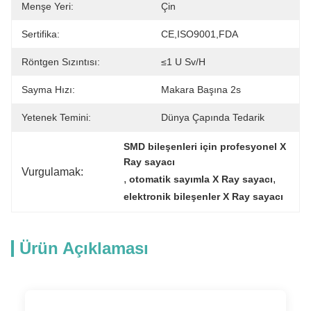
Menşe Yeri:
Çin
Sertifika:
CE,ISO9001,FDA
Röntgen Sızıntısı:
≤1 U Sv/h
Sayma Hızı:
Makara Başına 2s
Yetenek Temini:
Dünya Çapında Tedarik
SMD bileşenleri için profesyonel X 
Ray sayacı
Vurgulamak:
, 
, 
otomatik sayımla X Ray sayacı
elektronik bileşenler X Ray sayacı
Ürün Açıklaması