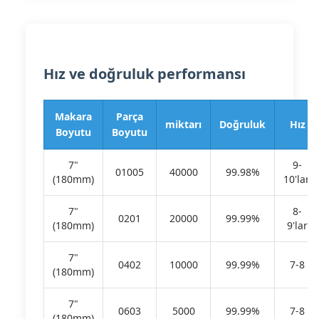
Hız ve doğruluk performansı
Makara
Parça
miktarı
Doğruluk
Hız
Boyutu
Boyutu
7"
9-
01005
40000
99.98%
(180mm)
10'lar.
7"
8-
0201
20000
99.99%
(180mm)
9'lar
7"
0402
10000
99.99%
7-8
(180mm)
7"
0603
5000
99.99%
7-8
(180mm)