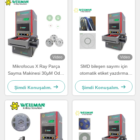
Video
Video
Mikrofocus X Ray Parça
SMD bileşen sayımı için
Sayma Makinesi 30μM Odak
otomatik etiket yazdırma
Noktası 80kV 17" FPD
özelliğine sahip röntgen
sayacı
Şimdi Konuşalım.
Şimdi Konuşalım.