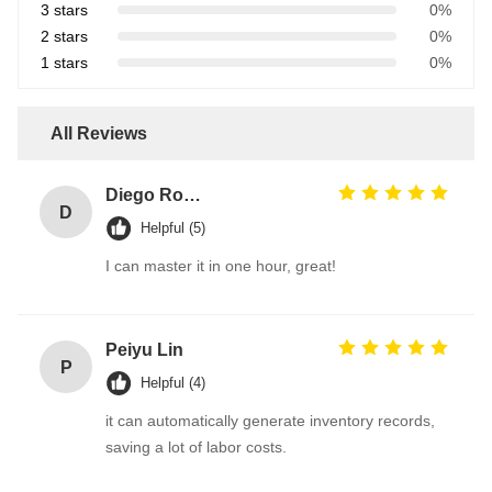
3 stars
0%
2 stars
0%
1 stars
0%
All Reviews
Diego Rodriguez
D
Helpful (5)
I can master it in one hour, great!
Peiyu Lin
P
Helpful (4)
it can automatically generate inventory records,
saving a lot of labor costs.