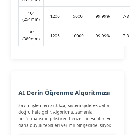
10"
1206
5000
99.99%
7-8
(254mm)
15"
1206
10000
99.99%
7-8
(380mm)
AI Derin Öğrenme Algoritması
Sayım işlemleri arttıkça, sistem giderek daha
doğru hale gelir. Algoritma, zamanla
performansını geliştiren benzer bileşenleri ve
daha büyük tepsileri verimli bir şekilde işliyor.