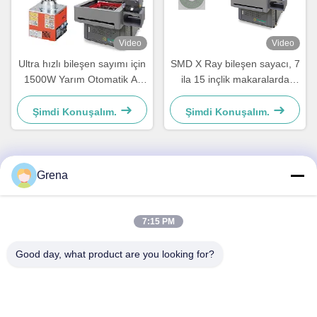
Video
Video
Ultra hızlı bileşen sayımı için
SMD X Ray bileşen sayacı, 7
1500W Yarım Otomatik AI
ila 15 inçlik makaralarda
Akıllı X-ışını sayacı
yalnızca 10 saniyede
%99,99 doğruluk sağlar
Şimdi Konuşalım.
Şimdi Konuşalım.
Grena
Hızlı iletişim
Adres
7:15 PM
5F,B3, Anda Electronics Sanayi Fabrikası, Heping Topluluğu,
Good day, what product are you looking for?
Fuhai Caddesi, Baoan Bölgesi, Shenzhen
Televizyon
0086-1840-6666--351