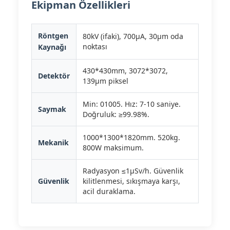
Ekipman Özellikleri
Röntgen
80kV (ifaki), 700μA, 30μm oda
noktası
Kaynağı
430*430mm, 3072*3072,
Detektör
139μm piksel
Min: 01005. Hız: 7-10 saniye.
Saymak
Doğruluk: ≥99.98%.
1000*1300*1820mm. 520kg.
Mekanik
800W maksimum.
Radyasyon ≤1μSv/h. Güvenlik
Güvenlik
kilitlenmesi, sıkışmaya karşı,
acil duraklama.