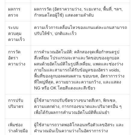
ผลการ
ผลการวัด (อัตราความว่าง, ระยะทาง, พื้นที่, ฯลฯ,
ตรวจ
กําหนดโดยผู้ใช้) แสดงตามลําดับ
ระบบ
ความเร็วการเคลื่อนไหวของแกนแต่ละแกนสามารถ
ควบคุม
ปรับให้ช้า, ปกติและเร็ว
ความเร็ว
การวัด
การคํานวณอัตโนมัติ: คลิกสองจุดเพื่อกําหนดรูป
อัตรา
สี่เหลี่ยม โปรแกรมจะหาและวัดขอบของลูกบอล
ความว่าง
ผสมด้วยอัตโนมัติในรูปสี่เหลี่ยม, แพดและช่องว่าง
ภายในและสามารถได้รับข้อมูลของอัตรา voids,
พื้นที่ของลูกบอลผสมผสาน ขอบเขต, อัตราการว่าง
ที่ใหญ่ที่สุด, ความยาวและความกว้าง, และแสดง
NG หรือ OK โดยสีแดงและสีเขียว
การปรับ
ผู้ใช้สามารถปรับขีดขวางขนาดสีเทา, พิกเซล,
ปริมาตร
ความแตกต่าง, การกรองขนาดและปริมาตรอื่น ๆ
เพื่อได้รับผลการคํานวณอัตโนมัติที่แม่นยํา
เพิ่มช่อง
ผู้ใช้สามารถวาดพอลิโกลอนหรือตัวเลขอิสระ และ
ว่างด้วยมือ
คํานวณมันเป็นความว่างในอัตราการว่าง