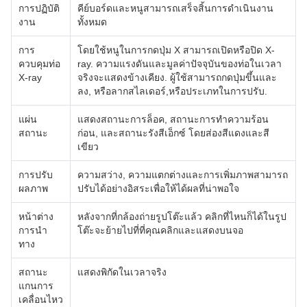
การปฏิบัติ
คีย์บอร์ดและหนูสามารถเสร็จสิ้นการดําเนินงาน
งาน
ทั้งหมด
การ
โดยใช้หนูในการกดปุ่ม X สามารถเปิดหรือปิด X-
ควบคุมท่อ
ray. ความแรงดันและมูลค่าปัจจุบันของท่อในเวลา
X-ray
จริงจะแสดงข้างเคียง. ผู้ใช้สามารถกดปุ่มขึ้นและ
ลง, หรือลากสไลเดอร์,หรือประเภทในการปรับ.
แผ่น
แสดงสถานะการล็อค, สถานะการทําความร้อน
สถานะ
ก่อน, และสถานะรังสีเอ็กซ์ โดยส่องสีแดงและสี
เขียว
การปรับ
ความสว่าง, ความแตกต่างและการเพิ่มภาพสามารถ
ผลภาพ
ปรับได้อย่างอิสระเพื่อให้ได้ผลที่น่าพอใจ
หน้าต่าง
หลังจากที่กล้องถ่ายรูปโต๊ะแล้ว คลิกที่ไหนก็ได้ในรูป
การนํา
โต๊ะจะย้ายไปที่ที่คุณคลิกและแสดงบนจอ
ทาง
สถานะ
แสดงพิกัดในเวลาจริง
แกนการ
เคลื่อนไหว