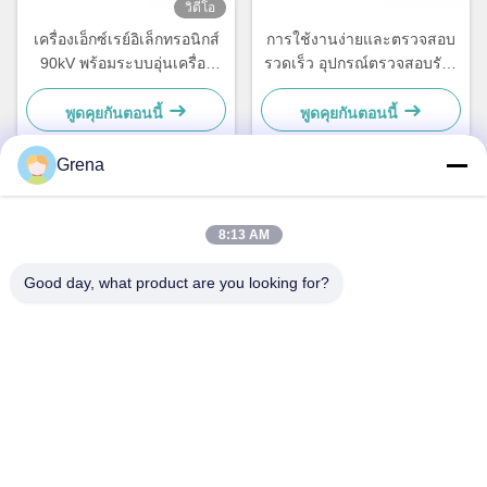
วิดีโอ
เครื่องเอ็กซ์เรย์อิเล็กทรอนิกส์
การใช้งานง่ายและตรวจสอบ
90kV พร้อมระบบอุ่นเครื่อง
รวดเร็ว อุปกรณ์ตรวจสอบรังสี
อัตโนมัติและหน้าต่างนำทาง
ด้วย 130mm * 130mm พื้นที่ที่
อัตโนมัติ
มีประสิทธิภาพเพื่อหาความ
พูดคุยกันตอนนี้
พูดคุยกันตอนนี้
บกพร่องทางอิเล็กทรอนิกส์
Grena
ติดต่อเร็ว
8:13 AM
ที่อยู่
Good day, what product are you looking for?
5F,B3, โรงงานอุตสาหกรรม Anda Electronics, ชุมชน Heping,
ถนน Fuhai, เขต Baoan, เซินเจิ้น
โทร
0086-1840-6666--351
อีเมล
sales8@well-man.com