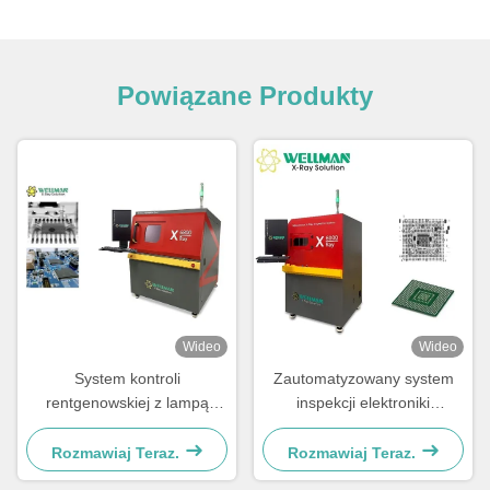
Powiązane Produkty
Wideo
Wideo
System kontroli
Zautomatyzowany system
rentgenowskiej z lampą
inspekcji elektroniki
rentgenowską mircofocus 90
rentgenowskiej Microfocus
kV 5 μm i stolikiem o
dla oszczędności czasu
Rozmawiaj Teraz.
Rozmawiaj Teraz.
wymiarach 530 x 530 mm
inspekcji