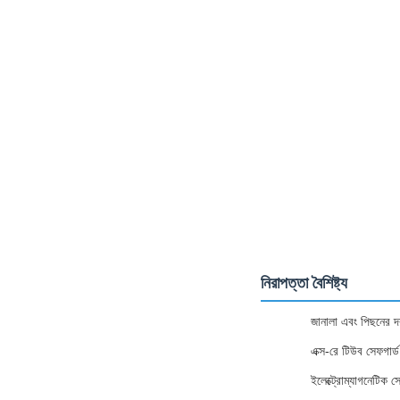
নিরাপত্তা বৈশিষ্ট্য
জানালা এবং পিছনের দর
এক্স-রে টিউব সেফগার্ড
ইলেক্ট্রোম্যাগনেটিক সে