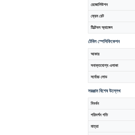
রেজোলিউশন
ফ্রেম রেট
টিল্টেবল অ্যাঙ্গেল
টেবিল স্পেসিফিকেশন
আকার
সনাক্তযোগ্য এলাকা
সর্বোচ্চ লোড
সরঞ্জাম বিশেষ উল্লেখ
বিবর্ধন
পরিদর্শন গতি
মাত্রা