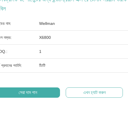
বিল
যান্ডের নাম:
Wellman
ল নম্বর:
X6800
OQ.:
1
থ প্রদানের শর্তাদি:
টি/টি
সেরা দাম পান
এখন চ্যাট করুন