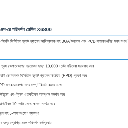
এক্স-রে পরিদর্শন মেশিন X6800
 এইচডি ডিজিটাল ফ্ল্যাট প্যানেল আবিষ্কারক সহ BGA উপাদান এবং PCB সমাবেশগুলির জন্য যথার্থ স্বয
 শূন্য রক্ষণাবেক্ষণের প্রয়োজন ছাড়া 10,000+ ঘন্টা পরিষেবা সরবরাহ করে
চি হাই-ডেফিনিশন ডিজিটাল ফ্ল্যাট প্যানেল ডিটেক্টর (FPD) গ্রহণ করে
D সনাক্তকরণের সময় সম্পূর্ণ বিবর্ধন বজায় রাখে
ন উইন্ডো এক-ক্লিক ওয়ার্কটেবল অবস্থান সমর্থন করে
র্কটেবল 10 কেজি লোড ক্ষমতা সমর্থন করে
্ত্রণ সহ 5-অক্ষ সংযোগ ব্যবস্থা
্ষার জন্য প্রোগ্রামেবল পরিদর্শন কর্মপ্রবাহ