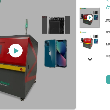
টে
ব্র্
মডে
M
অর্