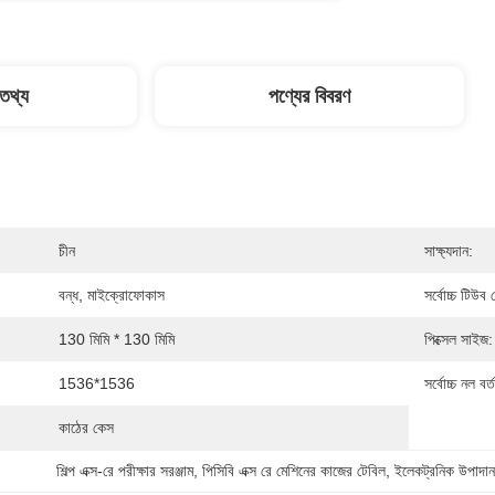
 তথ্য
পণ্যের বিবরণ
চীন
সাক্ষ্যদান:
বন্ধ, মাইক্রোফোকাস
সর্বোচ্চ টিউব 
130 মিমি * 130 মিমি
পিক্সেল সাইজ:
1536*1536
সর্বোচ্চ নল বর্
কাঠের কেস
শিল্প এক্স-রে পরীক্ষার সরঞ্জাম
, 
পিসিবি এক্স রে মেশিনের কাজের টেবিল
, 
ইলেকট্রনিক উপাদান 