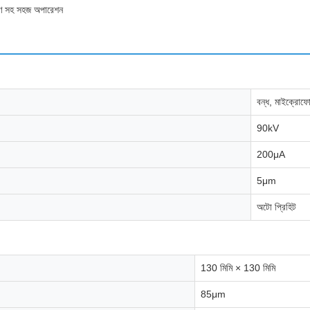
ক্ষণ সহ সহজ অপারেশন
বন্ধ, মাইক্রোফ
90kV
200μA
5μm
অটো প্রিহিট
130 মিমি × 130 মিমি
85μm