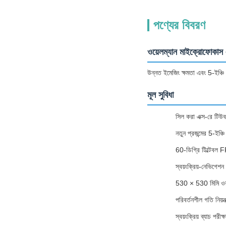
পণ্যের বিবরণ
ওয়েলম্যান মাইক্রোফোকাস 
উন্নত ইমেজিং ক্ষমতা এবং 5-ইঞ্চি
মূল সুবিধা
সিল করা এক্স-রে টিউব
নতুন প্রজন্মের 5-ইঞ্
60-ডিগ্রি টিল্টেবল FP
স্বয়ংক্রিয়-নেভিগেশ
530 × 530 মিমি ওয়া
পরিবর্তনশীল গতি নিয়ন
স্বয়ংক্রিয় ব্যাচ পরীক