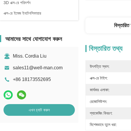
3D এক্স-রে পরিদর্শন
এক্স-রে ইমেজ ইনটেনসিফায়ার
বিস্তারিত
আমাদের সাথে যোগাযোগ করুন
বিস্তারিত তথ্য
Miss. Cordia Liu
উৎপত্তি স্থল:
sales11@well-man.com
এক্স-রে টাইপ:
+86 18173552695
কার্যকর এলাকা:
রেজোলিউশন:
এখন চ্যাট করুন
প্যাকেজিং বিবরণ:
বিশেষভাবে তুলে ধরা: