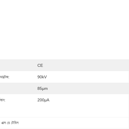
CE
ভোল্টেজ:
90kV
85μm
তমান:
200μA
এক্স রে টেবিল