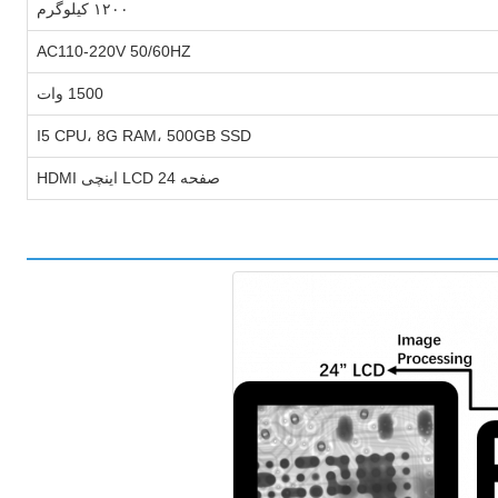
۱۲۰۰ کیلوگرم
AC110-220V 50/60HZ
1500 وات
I5 CPU، 8G RAM، 500GB SSD
صفحه LCD 24 اینچی HDMI