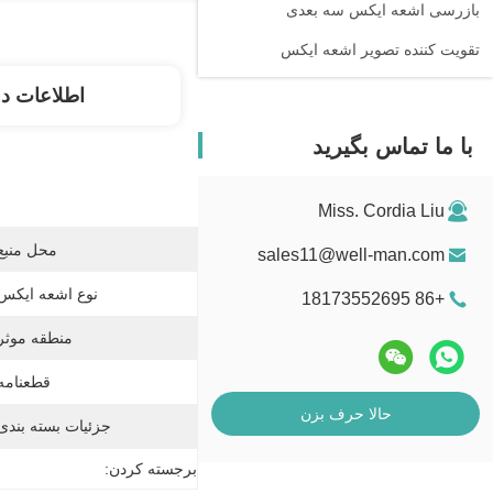
بازرسی اشعه ایکس سه بعدی
تقویت کننده تصویر اشعه ایکس
اطلاعات د
با ما تماس بگیرید
Miss. Cordia Liu
محل منبع
sales11@well-man.com
نوع اشعه ایکس
+86 18173552695
منطقه موثر
قطعنامه
حالا حرف بزن
جزئیات بسته بندی
برجسته کردن: