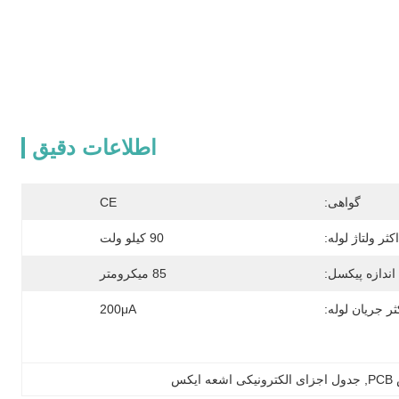
اطلاعات دقیق
گواهی:
CE
کثر ولتاژ لوله:
90 کیلو ولت
اندازه پیکسل:
85 میکرومتر
ر جریان لوله:
200μA
P
, 
جدول اجزای الکترونیکی اشعه ایکس