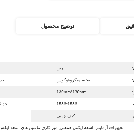
قیق
توضیح محصول
:
چین
:
بسته، میکروفوکوس
حدا
:
130mm*130mm
:
1536*1536
حداکث
:
کیف چوبی
تجهیزات آزمایش اشعه ایکس صنعتی
, 
میز کاری ماشین های اشعه ایکس CB