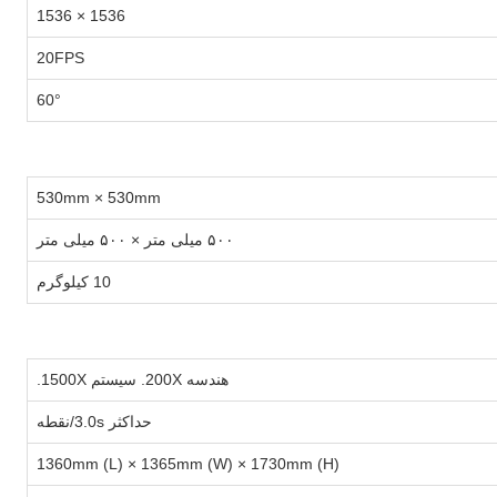
1536 × 1536
20FPS
60°
530mm × 530mm
۵۰۰ میلی متر × ۵۰۰ میلی متر
10 کیلوگرم
هندسه 200X. سیستم 1500X.
حداکثر 3.0s/نقطه
1360mm (L) × 1365mm (W) × 1730mm (H)