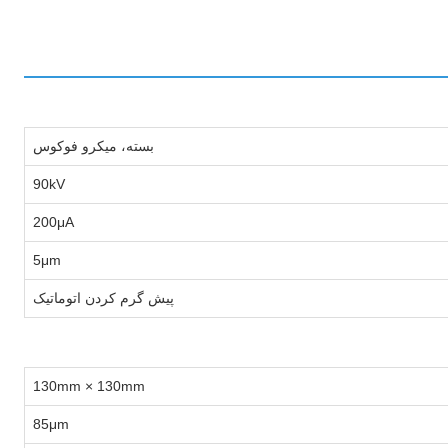
بسته، میکرو فوکوس
90kV
200μA
5μm
پیش گرم کردن اتوماتیک
130mm × 130mm
85μm