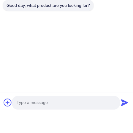
Good day, what product are you looking for?
Βίντεο
Βίντεο
Σύστημα επιθεώρησης
Σύστημα ελέγχου ακτίνων Χ
ακτίνων Χ συντήρηση
μικροεστίασης 90 kV για την
δωρεάν σωλήνα για
ηλεκτρονική δοκιμή
ανίχνευση κενών PCB BGA
ελαττωμάτων
Συνομιλία Τώρα
Συνομιλία Τώρα
Γρήγορη επικοινωνία
Διεύθυνση