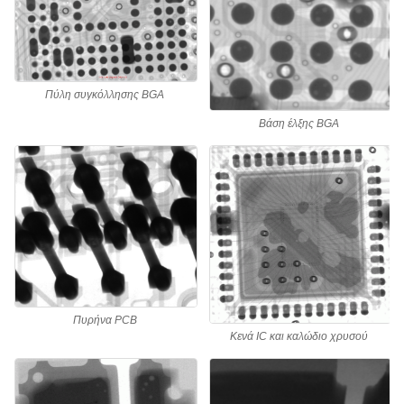
Πύλη συγκόλλησης BGA
Βάση έλξης BGA
Πυρήνα PCB
Κενά IC και καλώδιο χρυσού