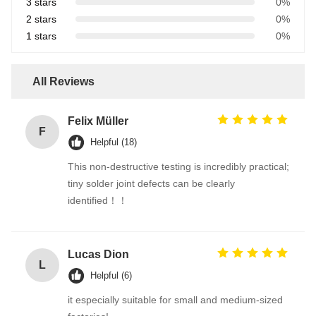
3 stars
0%
2 stars
0%
1 stars
0%
All Reviews
Felix Müller
F
Helpful (18)
This non-destructive testing is incredibly practical;
tiny solder joint defects can be clearly
identified！！
Lucas Dion
L
Helpful (6)
it especially suitable for small and medium-sized