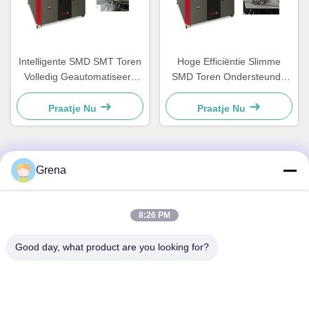
Intelligente SMD SMT Toren
Hoge Efficiëntie Slimme
Volledig Geautomatiseerd
SMD Toren Ondersteunde
Opslagsysteem
Batch Laad Inventaris
Ondersteuning van 7" tot 15"
Controle
Praatje Nu
Praatje Nu
Rollen
Grena
Snel contact
8:26 PM
Adres
5F,B3, Anda Electronics Industriële Fabriek, Heping
Good day, what product are you looking for?
Gemeenschap, Fuhai Straat, Baoan District, Shenzhen
Telefoon
0086-1840-6666--351