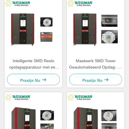
Intelligente SMD Reels
Maatwerk SMD Tower
opslagapparatuur met een
Geautomatiseerd Opslag- en
capaciteit van 1120 Reels
Terughaalsysteem met Multi-
SMD Tower SMD-T
Tower Verbinding
Praatje Nu
Praatje Nu
ondersteunt barcode en QR
code scannen