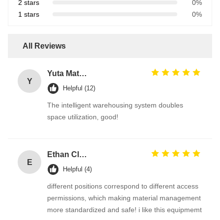
2 stars
0%
1 stars
0%
All Reviews
Yuta Matsumoto
Y
Helpful (12)
The intelligent warehousing system doubles
space utilization, good!
Ethan Clark
E
Helpful (4)
different positions correspond to different access
permissions, which making material management
more standardized and safe! i like this equipmemt