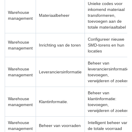
Unieke codes voor
inkomend materiaal
Warehouse
Materiaalbeheer
transformeren,
management
toevoegen aan de
totale materiaaltabel
Configureer nieuwe
Warehouse
Inrichting van de toren
SMD-torens en hun
management
locaties
Beheer van
Warehouse
leveranciersinformatie:
Leveranciersinformatie
management
toevoegen,
verwijderen of zoeken
Beheer van
Warehouse
klantinformatie:
Klantinformatie.
management
toevoegen,
verwijderen of zoeken
Warehouse
Intelligent beheer van
Beheer van voorraden
management
de totale voorraad