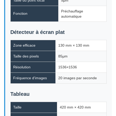
Taille du point focal
5μm
Préchauffage
Fonction
automatique
Détecteur à écran plat
Zone efficace
130 mm × 130 mm
Taille des pixels
85μm
Résolution
1536×1536
Fréquence d'images
20 images par seconde
Tableau
Taille
420 mm × 420 mm