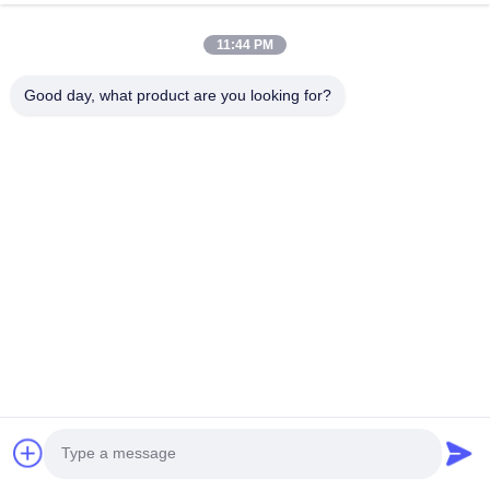
5 stars
100%
11:44 PM
4 stars
0%
3 stars
0%
Good day, what product are you looking for?
2 stars
0%
1 stars
0%
All Reviews
Felix Müller
F
Helpful (18)
This non-destructive testing is incredibly practical;
tiny solder joint defects can be clearly
identified！！
Lucas Dion