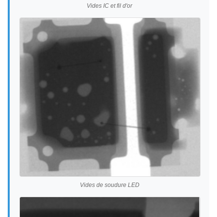
Vides IC et fil d'or
Vides de soudure LED