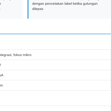
n
dengan pencetakan label ketika gulungan
S
dilepas
ntegrasi, fokus mikro
V
μA
μm