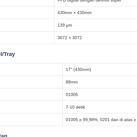
FPD digital dengan definisi super
430mm × 430mm
139 μm
3072 × 3072
l/Tray
17" (430mm)
88mm
01005
7-10 detik
01005 ≥ 99,98%, 0201 dan di atas 
tan