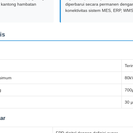
 kantong hambatan
diperbarui secara permanen denga
konektivitas sistem MES, ERP, WM
is
Teri
ksimum
80k
g
700
30 
tar