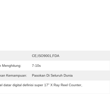
:
CE,ISO9001,FDA
n Menghitung:
7-10s
kan Kemampuan:
Pasokan Di Seluruh Dunia
l datar digital definisi super 17" X Ray Reel Counter
, 