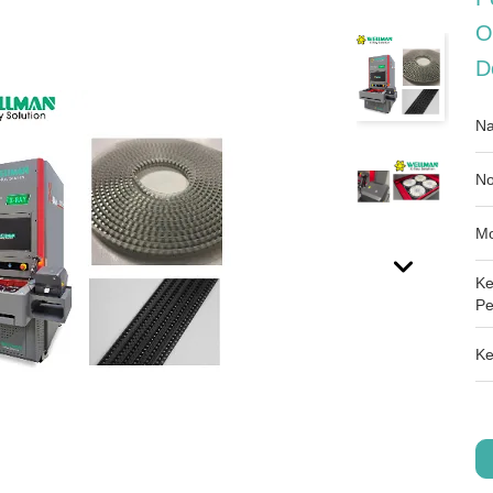
O
D
Na
No
Mo
Ke
Pe
Ke