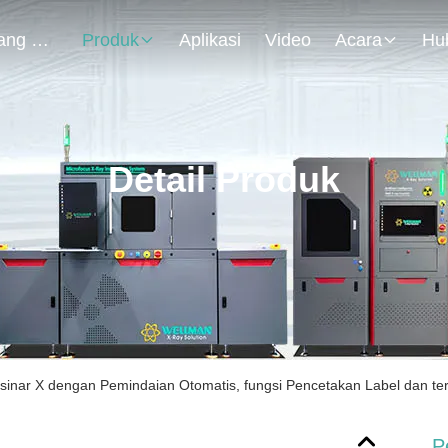
Tentang Kami
Produk
Aplikasi
Video
Acara
Detail Produk
 sinar X dengan Pemindaian Otomatis, fungsi Pencetakan Label dan t
P