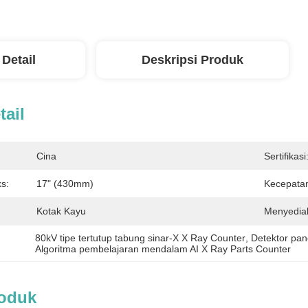
 Detail
Deskripsi Produk
tail
Cina
Sertifikasi
s:
17" (430mm)
Kecepata
Kotak Kayu
Menyedia
80kV tipe tertutup tabung sinar-X X Ray Counter
, 
Detektor pane
Algoritma pembelajaran mendalam AI X Ray Parts Counter
roduk