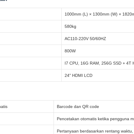
1000mm (L) × 1300mm (W) × 1820
580kg
AC110-220V 50/60HZ
800W
I7 CPU, 16G RAM, 256G SSD + 4T
24" HDMI LCD
atis
Barcode dan QR code
Pencetakan otomatis ketika pengguna 
Pertanyaan berdasarkan rentang waktu,