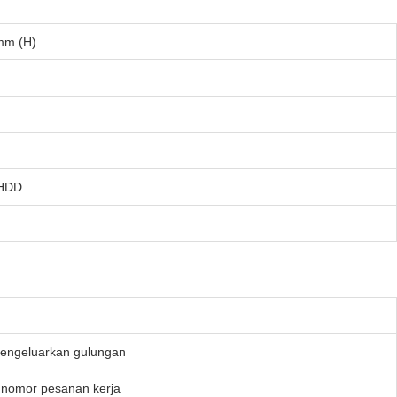
mm (H)
 HDD
mengeluarkan gulungan
 nomor pesanan kerja