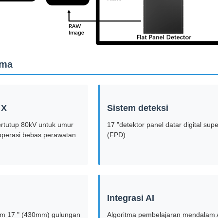
ama
 X
Sistem deteksi
tertutup 80kV untuk umur
17 "detektor panel datar digital supe
operasi bebas perawatan
(FPD)
Integrasi AI
 17 " (430mm) gulungan
Algoritma pembelajaran mendalam 