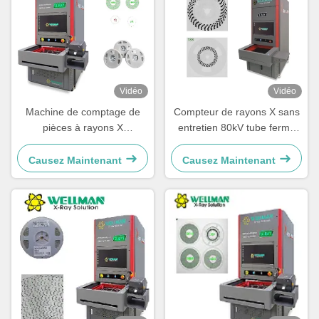
Vidéo
Vidéo
Machine de comptage de
Compteur de rayons X sans
pièces à rayons X
entretien 80kV tube fermé
Microfocus 30μm Spot focal
de type rayons X
80kV 17" FPD
Causez Maintenant
Causez Maintenant