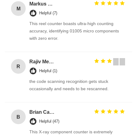
Markus Hoffmann
M
Helpful (7)
This reel counter boasts ultra-high counting
accuracy, identifying 01005 micro components
with zero error.
Rajiv Menon
R
Helpful (1)
the code scanning recognition gets stuck
occasionally and needs to be rescanned.
Brian Carter
B
Helpful (47)
This X-ray component counter is extremely