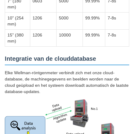
7" (180
0603
5000
99.99%
7-8s
mm)
10" (254
1206
5000
99.99%
7-8s
mm)
15" (380
1206
10000
99.99%
7-8s
mm)
Integratie van de clouddatabase
Elke Wellman-röntgenmeter verbindt zich met onze cloud-
database, de machinegegevens en beelden worden naar de
cloud geüpload en het systeem downloadt automatisch de laatste
database-updates.