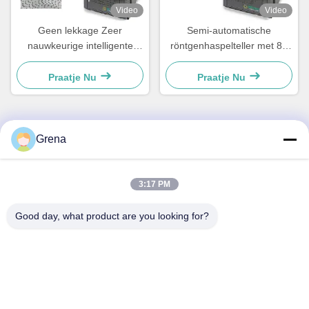
Video
Video
Geen lekkage Zeer
Semi-automatische
nauwkeurige intelligente
röntgenhaspelteller met 80
röntgenhaspelteller met
kV gesloten röntgenbuis en
gesloten buis
17 '' superdefinitie FPD
Praatje Nu
Praatje Nu
Grena
Snel contact
3:17 PM
Adres
5F,B3, Anda Electronics Industriële Fabriek, Heping
Good day, what product are you looking for?
Gemeenschap, Fuhai Straat, Baoan District, Shenzhen
Telefoon
0086-1840-6666--351
E-mail