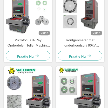
Video
Video
Microfocus X-Ray
Röntgenmeter met
Onderdelen Teller Machine
onderhoudsvrij 80kV
30μM Focusvlek 80kV 17"
gesloten type röntgenbuis
FPD
Praatje Nu
Praatje Nu