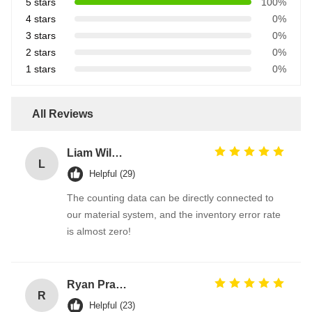
5 stars
100%
4 stars
0%
3 stars
0%
2 stars
0%
1 stars
0%
All Reviews
Liam Wilson
L
Helpful (29)
The counting data can be directly connected to
our material system, and the inventory error rate
is almost zero!
Ryan Pranoto
R
Helpful (23)