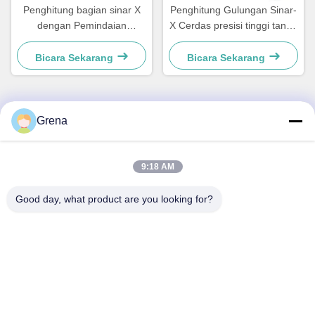
Penghitung bagian sinar X
Penghitung Gulungan Sinar-
dengan Pemindaian
X Cerdas presisi tinggi tanpa
Otomatis, fungsi Pencetakan
kebocoran dengan tabung
Label dan terhubung dengan
tipe tertutup
Bicara Sekarang
Bicara Sekarang
Sistem
Grena
Kontak Cepat
9:18 AM
Alamat
5F,B3, Pabrik Industri Elektronik Anda, Komunitas Heping,
Good day, what product are you looking for?
Jalan Fuhai, Distrik Baoan, Shenzhen
Tel
0086-1840-6666--351
E-mail
sales8@well-man.com