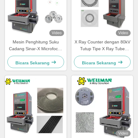
Video
Video
Mesin Penghitung Suku
X Ray Counter dengan 80kV
Cadang Sinar-X Microfocus
Tutup Tipe X Ray Tube
30μM Titik Fokus 80kV 17"
Gratis Pemeliharaan
FPD
Bicara Sekarang
Bicara Sekarang
Video