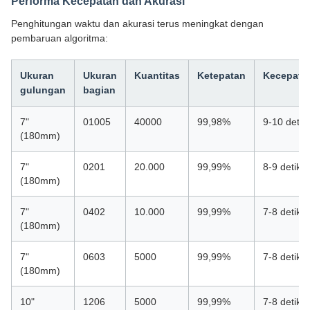
Performa Kecepatan dan Akurasi
Penghitungan waktu dan akurasi terus meningkat dengan
pembaruan algoritma:
Ukuran
Ukuran
Kuantitas
Ketepatan
Kecepata
gulungan
bagian
7"
01005
40000
99,98%
9-10 detik
(180mm)
7"
0201
20.000
99,99%
8-9 detik
(180mm)
7"
0402
10.000
99,99%
7-8 detik
(180mm)
7"
0603
5000
99,99%
7-8 detik
(180mm)
10"
1206
5000
99,99%
7-8 detik