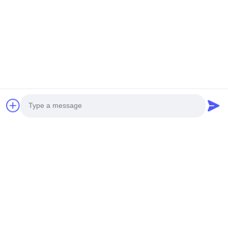
Video
Video
Collegamento automatico di
Macchina di ispezione a
asse della macchina di
raggi X per PCB attraverso
ispezione di misurazione X
ispezione di saldatura a fori
Ray del vuoto 5 per LED IC
Ora Chiacchieri
Ora Chiacchieri
diamine
Photo
Video Call
Audio Call