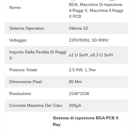
BGA, Macchina Di Ispezione 
Nome:
A Raggi X, Macchina A Raggi 
X PCB
Sistema Operativo:
Vittoria 10
Voltaggio:
220V/50Hz, 50-90KV
Importo Della Perdita Di Raggi
≤1 U Sv/h, ≤0,3 U Sv/h
X.:
Potenza Totale:
2,5 KW, 1,7kw
Dimensione Pixel:
85 Μm
Risoluzione:
1536*1536
Corrente Massima Del Tubo:
200μA
Sistema di ispezione BGA PCB X 
Ray
, 