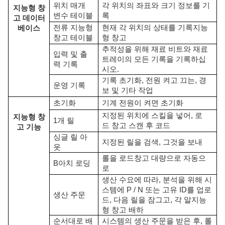
위치 매개
각 위치의 좌표와 크기 정보를 기
지능형 창
변수 테이블
록
고
데이터
전류
지능형
현재 각 위치의 상태를 기록
지능
베이스
창고
테이블
형 창고
추적성을 위해 재료 비트와 재료
입력 및 출
트레이의 모든 기록을 기록하십
력 기록
시오.
기록 초기화, 전원 켜고 끄는, 경
운영 기록
보 및 기타 작업
초기화
기계 전원이 켜면 초기화
지정된 위치에 스킬을 넣어, 로
지능형 창
1개 릴
드
창고
스캔 후 코드
고
기능
싱글 릴 아
지정된 릴을 검색, 그것을 보내
웃
롤을 로드
창고
대량으로 자동으
B
아치 로딩
로
생산 수요에 따라, 분석을 위해 시
스템에 P / N 또는 고유 ID를 업로
생산 주문
드, 다음 릴을 잠그고, 각 알
지능
형 창고
배하
순서대로 배
시스템의 생산 주문을 받은 후, 롤