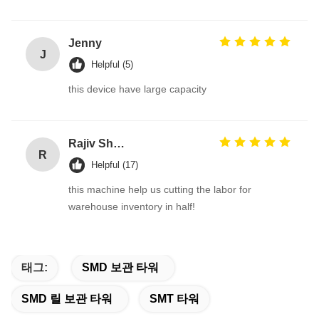
Jenny
J
Helpful (5)
this device have large capacity
Rajiv Sharma
R
Helpful (17)
this machine help us cutting the labor for
warehouse inventory in half!
태그:
SMD 보관 타워
SMD 릴 보관 타워
SMT 타워