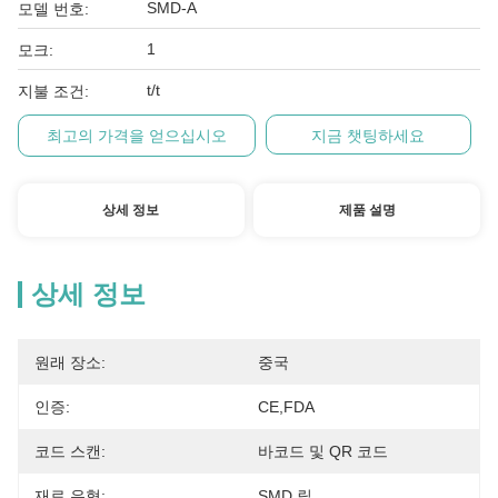
SMD-A
모델 번호:
1
모크:
t/t
지불 조건:
최고의 가격을 얻으십시오
지금 챗팅하세요
상세 정보
제품 설명
상세 정보
원래 장소:
중국
인증:
CE,FDA
코드 스캔:
바코드 및 QR 코드
재료 유형:
SMD 릴