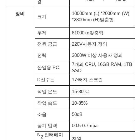
결
10000
mm (L) *
2000
mm (W)
장비
크기
*
2
800
mm (H)
맞춤형
무게
8
1000kg
맞춤형
전원 공급
2
20V
사용자 정의
전력
3000W 이상 사용자 정의
7개의 CPU, 16GB RAM, 1TB
산업용 PC
SSD
D
선수는
17
∙
터치 스크린
작업
온도
15-30
°
C
작업 습도
10-
85
%
소음
50dB
공기 압력
00.5-0.7mpa
N
인터페이
2
지원