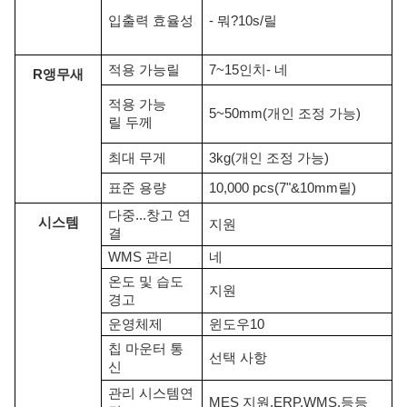
입출력 효율성
- 뭐?
10
s
/
릴
적용 가능
릴
7~15인치
- 네
R
앵무새
적용 가능
5~50
mm
(개인 조정 가능)
릴
두께
최대 무게
3kg
(개인 조정 가능)
표준 용량
10,000 pcs
(7"
&
10mm
릴
)
다중...
창고
연
시스템
지원
결
WMS 관리
네
온도 및 습도
지원
경고
운영체제
윈도우
10
칩 마운터 통
선택 사항
신
관리 시스템
연
MES 지원
,
ERP
,
WMS
,
등등