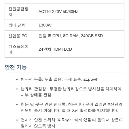
전원공급장
AC110-220V 50/60HZ
치
최대 전력
1300W
산업용 PC
인텔 I5 CPU, 8G RAM, 240GB SSD
디스플레이
24인치 HDMI LCD
어
안전 기능
방사선 누출: 누출 없음, 국제 표준: ≤1μSv/h
납유리 관찰창 : 투명한 납유리창으로 방사선을 차폐하여
내부 상태를 관찰
창문 및 뒷문 안전 인터록: 창문이나 문이 열리면 X선관의
전원이 즉시 꺼집니다. 열 때 X선 활성화를 방지합니다.
전자기 안전 스위치: X-Ray가 켜져 있을 때 잠궈서 창문이
열리지 않도록 방지