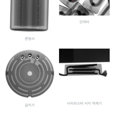
인덕터
콘덴서
사이리스터 서지 억제기
감지기