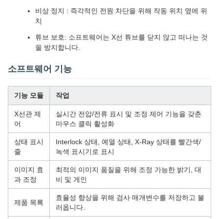
비상 정지 : 즉각적인 전원 차단을 위해 작동 위치 옆에 위
치
튜브 보호: 소프트웨어는 X선 튜브를 닫지 않고 떠나는 것
을 방지합니다.
소프트웨어 기능
기능 모듈
작업
X선관 제
실시간 전압/전류 표시 및 조정 제어 기능을 갖춘
어
마우스 클릭 활성화
상태 표시
Interlock 상태, 예열 상태, X-Ray 상태를 빨간색/
줄
녹색 표시기로 표시
이미지 효
최적의 이미지 품질을 위해 조정 가능한 밝기, 대
과 조정
비 및 게인
효율성 향상을 위해 검사 매개변수를 저장하고 불
제품 목록
러옵니다.