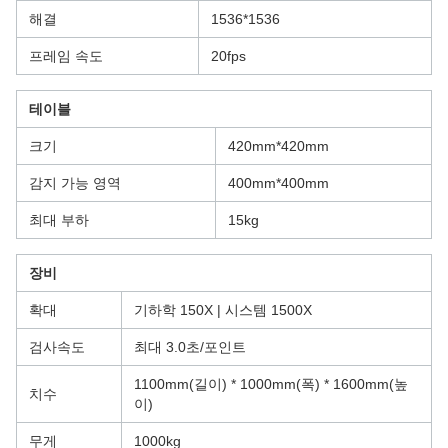
해결
1536*1536
프레임 속도
20fps
테이블
크기
420mm*420mm
감지 가능 영역
400mm*400mm
최대 부하
15kg
장비
확대
기하학 150X | 시스템 1500X
검사속도
최대 3.0초/포인트
1100mm(길이) * 1000mm(폭) * 1600mm(높
치수
이)
무게
1000kg