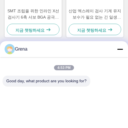
SMT 조립을 위한 인라인 X선
산업 엑스레이 검사 기계 유지
검사기 6축 서보 BGA 공극률
보수가 필요 없는 긴 일생
측정
10kg 최대 적재 능력
지금 챗팅하세요
지금 챗팅하세요
Grena
빠른 연락
4:53 PM
주소
Good day, what product are you looking for?
5F,B3, 안다 전자공업 공장, 허핑 커뮤니티, 푸하이 가, 바오안
구, 선전
전화
0086-1840-6666--351
이메일