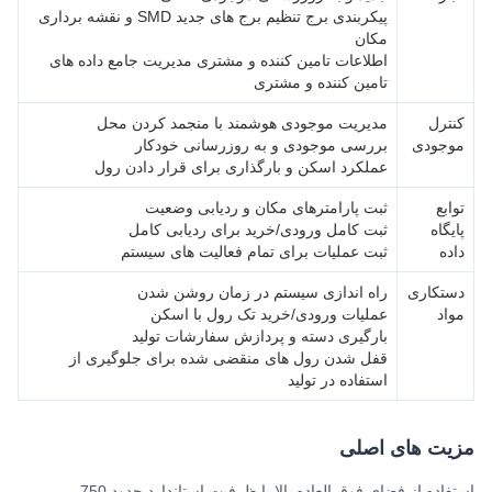
پیکربندی برج تنظیم برج های جدید SMD و نقشه برداری
مکان
اطلاعات تامین کننده و مشتری مدیریت جامع داده های
تامین کننده و مشتری
کنترل
مدیریت موجودی هوشمند با منجمد کردن محل
موجودی
بررسی موجودی و به روزرسانی خودکار
عملکرد اسکن و بارگذاری برای قرار دادن رول
توابع
ثبت پارامترهای مکان و ردیابی وضعیت
پایگاه
ثبت کامل ورودی/خرید برای ردیابی کامل
داده
ثبت عملیات برای تمام فعالیت های سیستم
دستکاری
راه اندازی سیستم در زمان روشن شدن
مواد
عملیات ورودی/خرید تک رول با اسکن
بارگیری دسته و پردازش سفارشات تولید
قفل شدن رول های منقضی شده برای جلوگیری از
استفاده در تولید
مزیت های اصلی
استفاده از فضای فوق العاده بالا با ظرفیت استاندارد حدود 750