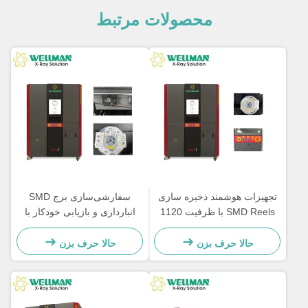
محصولات مرتبط
تجهیزات هوشمند ذخیره سازی
سفارشی‌سازی برج SMD
SMD Reels با ظرفیت 1120
انبارداری و بازیابی خودکار با
Reels SMD Tower SMD-T
اتصال چند برج
پشتیبانی از بارکد و اسکن QR
حالا حرف بزن
حالا حرف بزن
Code