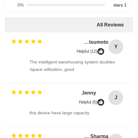
0%
1 stars
All Reviews
Yuta Matsumoto
Y
Helpful (12)
The intelligent warehousing system doubles
space utilization, good!
Jenny
J
Helpful (5)
this device have large capacity
Rajiv Sharma