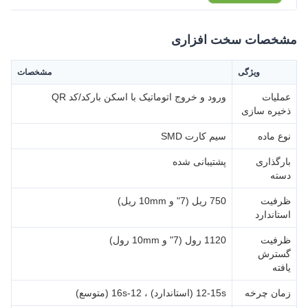
مشخصات سخت افزاری
ویژگی
مشخصات
عملیات
ورود و خروج اتوماتیک با اسکن بارکد/کد QR
ذخیره سازی
نوع ماده
سیم کارت SMD
بارگذاری
پشتیبانی شده
دسته
ظرفیت
750 ریل (7" و 10mm ریل)
استاندارد
ظرفیت
1120 رول (7" و 10mm رول)
گسترش
یافته
زمان چرخه
12-15s (استاندارد) ، 12-16s (متوسع)