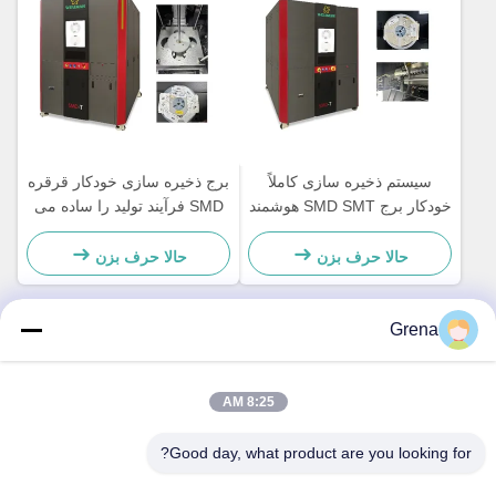
سیستم ذخیره سازی کاملاً
برج ذخیره سازی خودکار قرقره
خودکار برج SMD SMT هوشمند
SMD فرآیند تولید را ساده می
پشتیبانی از قرقره های 7 تا 15
کند قابل تنظیم
اینچی
حالا حرف بزن
حالا حرف بزن
Grena
تماس سریع
8:25 AM
خطاب
Good day, what product are you looking for?
5F,B3, کارخانه صنعتی Anda Electronics، انجمن Heping، خیابان
Fuhai، منطقه Baoan، شنژن