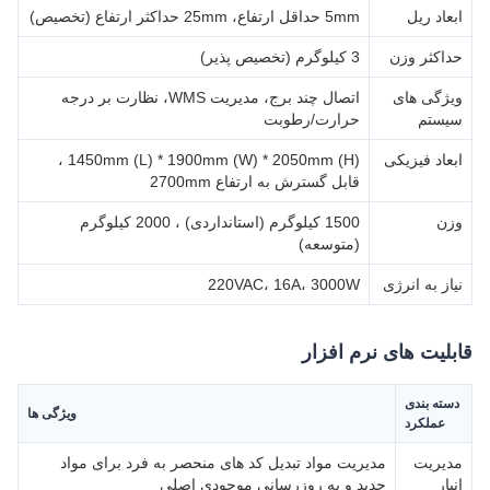
ابعاد ریل
5mm حداقل ارتفاع، 25mm حداکثر ارتفاع (تخصیص)
حداکثر وزن
3 کیلوگرم (تخصیص پذیر)
ویژگی های
اتصال چند برج، مدیریت WMS، نظارت بر درجه
سیستم
حرارت/رطوبت
ابعاد فیزیکی
1450mm (L) * 1900mm (W) * 2050mm (H) ،
قابل گسترش به ارتفاع 2700mm
وزن
1500 کیلوگرم (استانداردی) ، 2000 کیلوگرم
(متوسعه)
نیاز به انرژی
220VAC، 16A، 3000W
قابلیت های نرم افزار
دسته بندی
ویژگی ها
عملکرد
مدیریت
مدیریت مواد تبدیل کد های منحصر به فرد برای مواد
انبار
جدید و به روزرسانی موجودی اصلی