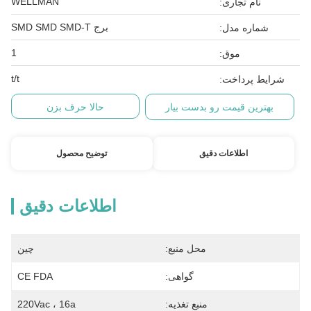
WELLMAN
نام تجاری:
برج SMD SMD SMD-T
شماره مدل:
1
موق:
t/t
شرایط پرداخت:
بهترین قیمت رو بدست بیار
حالا حرف بزن
اطلاعات دقیق
توضیح محصول
اطلاعات دقیق
محل منبع:
چین
گواهی:
CE FDA
منبع تغذیه:
220Vac ، 16a