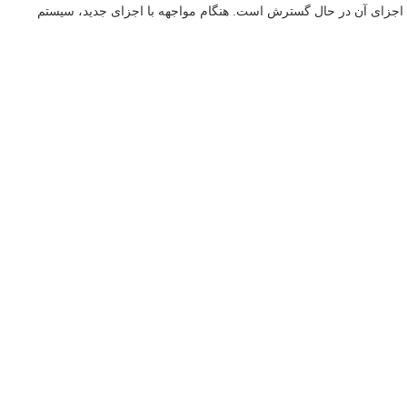
ش در طول زمان به 100٪ نزدیک می شود و پوشش نوع اجزای آن در حال گسترش است. هنگام مواجهه با اجزای جدید، سیستم