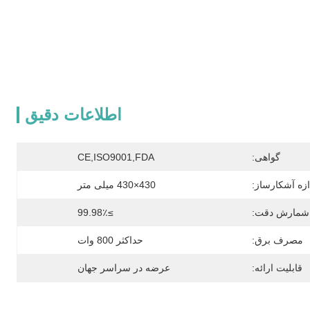
اطلاعات دقیق
گواهی:
CE,ISO9001,FDA
ازه آشکارساز:
430×430 میلی متر
شمارش دقت:
≥99.98٪
مصرف برق:
حداکثر 800 وات
قابلیت ارائه:
عرضه در سراسر جهان