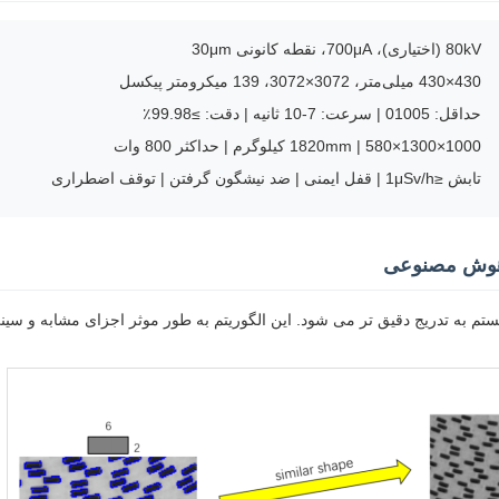
80kV (اختیاری)، 700μA، نقطه کانونی 30μm
430×430 میلی‌متر، 3072×3072، 139 میکرومتر پیکسل
حداقل: 01005 | سرعت: 7-10 ثانیه | دقت: ≥99.98٪
1000×1300×1820mm | 580 کیلوگرم | حداکثر 800 وات
تابش ≤1μSv/h | قفل ایمنی | ضد نیشگون گرفتن | توقف اضطراری
 هوش مصنوعی
 به تدریج دقیق تر می شود. این الگوریتم به طور موثر اجزای مشابه و سینی 