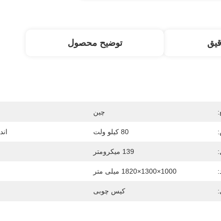
قیق
توضیح محصول
:
چین
:
80 کیلو ولت
اند
:
139 میکرومتر
:
1000×1300×1820 میلی متر
:
کیس چوبی