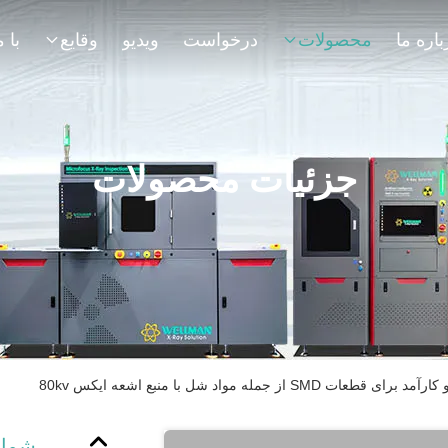
باره ما
محصولات
درخواست
ویدیو
وقایع
جزئیات محصولات
ز جمله مواد شل با منبع اشعه ایکس 80kv