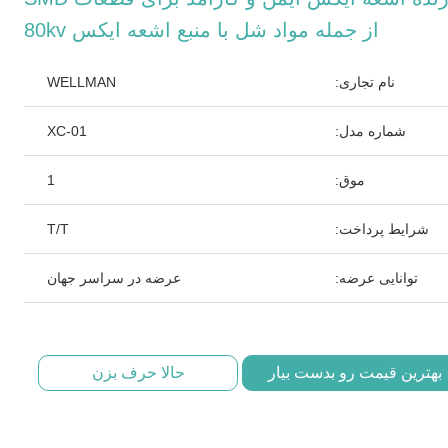
از جمله مواد شل با منبع اشعه ایکس 80kv
نام تجاری:
WELLMAN
شماره مدل:
XC-01
موق:
1
شرایط پرداخت:
T/T
توانایی عرضه:
عرضه در سراسر جهان
بهترین قیمت رو بدست بیار
حالا حرف بزن