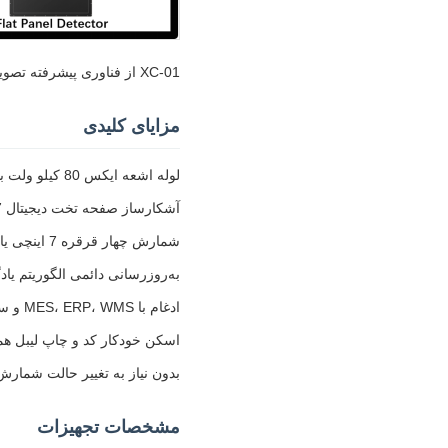
XC-01 از فناوری پیشرفته تصویربرداری اشعه ایکس برای شمارش دقیق اجزای الکترونیکی، از جمله مواد سست، از طریق اسکن و تجزیه و تحلیل غیر مخرب استفاده می کند.
مزایای کلیدی
لوله اشعه ایکس 80 کیلو ولت بسته برای طولانی ترین طول عمر و عملیات بدون تعمیر و نگهداری
آشکارساز صفحه تخت دیجیتال 17 اینچی فوق العاده (FPD)
شمارش چهار قرقره 7 اینچی یا یک قرقره 15 اینچی (380 میلی متری) در 7 تا 10 ثانیه
به‌روزرسانی دائمی الگوریتم یا
ادغام با MES، ERP، WMS و سایر سیستم های مدیریتی
اسکن خودکار کد و چاپ لیبل ه
بدون نیاز به تغییر حالت شمارش
مشخصات تجهیزات