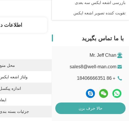
بازرسی اشعه ایکس سه بعدی
تقویت کننده تصویر اشعه ایکس
اطلاعات د
با ما تماس بگیرید
Mr. Jeff Chan
محل منبع
sales8@well-man.com
ولتاژ اشعه ایکس
＋86 18406666351
اندازه پیکسل
ابعاد
حالا حرف بزن
جزئیات بسته بندی