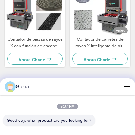
Vídeo
Contador de piezas de rayos
Contador de carretes de
X con función de escaneo
rayos X inteligente de alta
automático, impresión de
precisión y cero fugas con
etiquetas y conectado con el
tubo de tipo cerrado
Ahora Charle
Ahora Charle
sistema
Grena
Contacto rápido
9:37 PM
DIRECCIÓN
5F,B3, Fábrica Industrial de Electrónica Anda, Comunidad
Good day, what product are you looking for?
Heping, Calle Fuhai, Distrito Baoan, Shenzhen
Teléfono