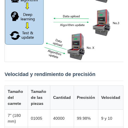
Velocidad y rendimiento de precisión
Tamaño
Tamaño
del
de las
Cantidad
Precisión
Velocidad
carrete
piezas
7" (180
01005
40000
99.98%
9 y 10
mm)