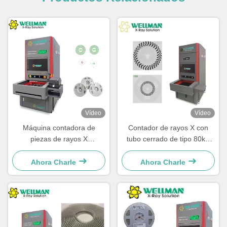
Vídeo
Vídeo
Máquina contadora de
Contador de rayos X con
piezas de rayos X
tubo cerrado de tipo 80kV
Microfocus 30μm Punto focal
libre de mantenimiento
80kV 17" FPD
Ahora Charle
Ahora Charle