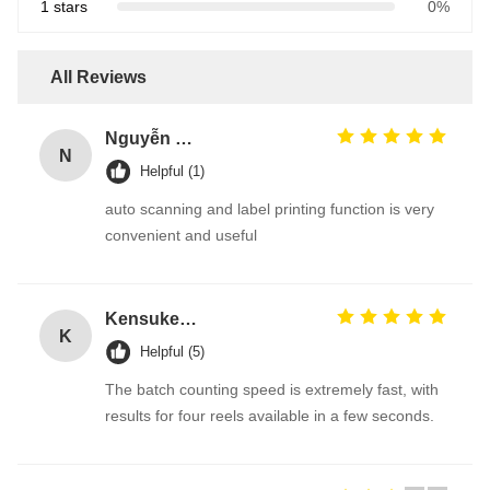
1 stars
0%
All Reviews
Nguyễn Văn Hùng
N
Helpful (1)
auto scanning and label printing function is very
convenient and useful
Kensuke Sato
K
Helpful (5)
The batch counting speed is extremely fast, with
results for four reels available in a few seconds.