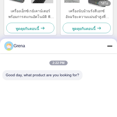
วิดีโอ
เครื่องเอ็กซ์เรย์เคาน์เตอร์
เครื่องนับม้วนรังสีเอกซ์
พร้อมการสแกนอัตโนมัติ ฟัง
อัจฉริยะความแม่นยำสูงที่มี
ก์ชั่นการพิมพ์ฉลาก และเชื่อม
การรั่วไหลเป็นศูนย์พร้อมท่อ
ต่อกับระบบ
ชนิดปิด
พูดคุยกันตอนนี้
พูดคุยกันตอนนี้
Grena
ติดต่อเร็ว
2:22 PM
ที่อยู่
Good day, what product are you looking for?
5F,B3, โรงงานอุตสาหกรรม Anda Electronics, ชุมชน Heping,
ถนน Fuhai, เขต Baoan, เซินเจิ้น
โทร
0086-1840-6666--351
อีเมล