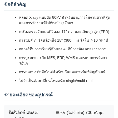
ข้อดีสําคัญ
หลอด X-ray แบบปิด 80kV สําหรับอายุการใช้งานยาวที่สุด
และการทํางานที่ไม่ต้องบํารุงรักษา
เครื่องตรวจจับแผ่นดิจิตอล 17" ความละเอียดสูงสุด (FPD)
การนับสี่ 7" รีลหรือหนึ่ง 15" (380mm) รีลใน 7-10 วินาที
อัลกอริทึมการเรียนรู้ลึกของ AI ที่มีการอัพเดทอย่างถาวร
การบูรณาการกับ MES, ERP, WMS และระบบการจัดกา
รอื่นๆ
การสแกนรหัสอัตโนมัติพร้อมกันและการพิมพ์สัญลักษณ์
ไม่จําเป็นต้องเปลี่ยนโหมดนับ single/multi-reel
รายละเอียดของอุปกรณ์
รังสีเอ็กซ์ แหล่ง:
80kV (ไม่จํากัด) 700μA จุด