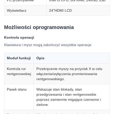
PC przemysłowe
Intel I5 CPU, 8G RAM, 240GB SSD
Wyświetlacz
24"HDMI LCD
Możliwości oprogramowania
Kontrola operacji
Klawiatura i mysz mogą zakończyć wszystkie operacje
Moduł funkcji
Opis
Kontrola rur
Przekręcenie myszy na przycisk X w celu
rentgenowskiej
włączenia/wyłączenia promieniowania
rentgenowskiego.
Pasek stanu
Wskazuje stan blokady, stan
przedgrzewania i stan rentgenowskie
poprzez zamiennie migające czerwone i
zielone.