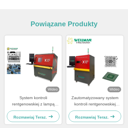
Powiązane Produkty
Wideo
Wideo
System kontroli
Zautomatyzowany system
rentgenowskiej z lampą
kontroli rentgenowskiej
rentgenowską mircofocus 90
Microfocus Electronics
kV 5 μm i stolikiem o
zapewniający tanią kontrolę i
Rozmawiaj Teraz.
Rozmawiaj Teraz.
wymiarach 530 x 530 mm
oszczędność czasu