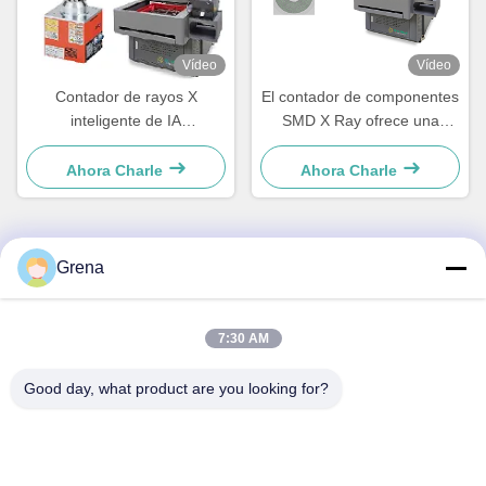
Vídeo
Vídeo
Contador de rayos X
El contador de componentes
inteligente de IA
SMD X Ray ofrece una
semiautomático de 1500W
precisión del 99,99 % en
para el recuento de
carretes de 7 a 15 pulgadas
Ahora Charle
Ahora Charle
componentes ultrarápidos
en solo 10 segundos
Grena
Contacto rápido
7:30 AM
DIRECCIÓN
5F,B3, Fábrica Industrial de Electrónica Anda, Comunidad
Good day, what product are you looking for?
Heping, Calle Fuhai, Distrito Baoan, Shenzhen
Teléfono
0086-1840-6666--351