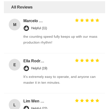
All Reviews
Marcelo Silva
M
Helpful (11)
the counting speed fully keeps up with our mass
production rhythm!
Ella Rodriguez
E
Helpful (19)
It's extremely easy to operate, and anyone can
master it in ten minutes.
Lim Wen Hao
L
Helpful (22)