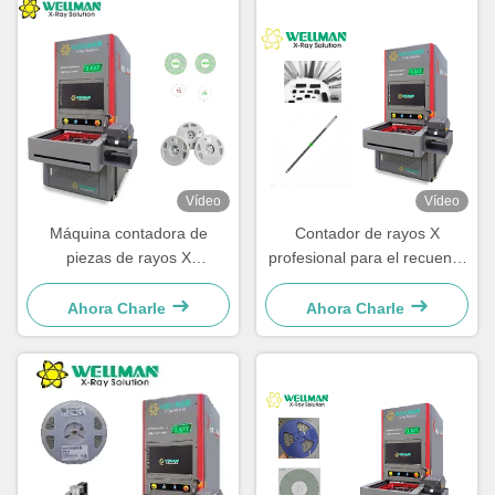
Vídeo
Vídeo
Máquina contadora de
Contador de rayos X
piezas de rayos X
profesional para el recuento
Microfocus 30μm Punto focal
automático de componentes
80kV 17" FPD
electrónicos SMD con varios
Ahora Charle
Ahora Charle
paquetes