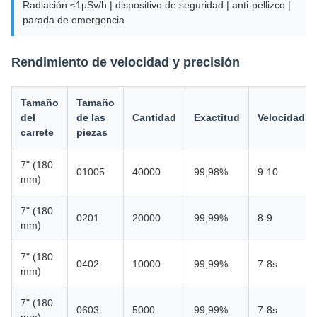
Radiación ≤1μSv/h | dispositivo de seguridad | anti-pellizco |
parada de emergencia
Rendimiento de velocidad y precisión
Tamaño
Tamaño
del
de las
Cantidad
Exactitud
Velocidad
carrete
piezas
7" (180
01005
40000
99,98%
9-10
mm)
7" (180
0201
20000
99,99%
8-9
mm)
7" (180
0402
10000
99,99%
7-8s
mm)
7" (180
0603
5000
99,99%
7-8s
mm)