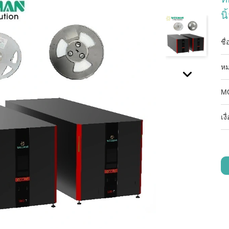
นิ
ชื
หม
M
เง