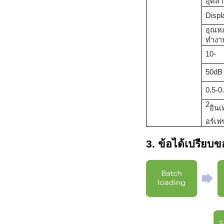
อุตส
D
ispl
อุณหภ
ทำงา
10-
50dB
0.5-
2
อินเ
อร์เฟ
3. ข้อได้เปรียบข