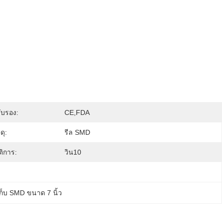
ับรอง:
CE,FDA
ดุ:
รีล SMD
ติการ:
วิน10
็บ SMD ขนาด 7 นิ้ว