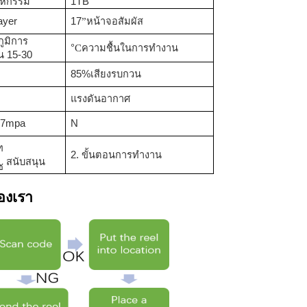
าหกรรม
1TB
ayer
17
”
หน้าจอสัมผัส
ูมิการ
°
C
ความชื้นในการทำงาน
น
15-30
85
%
เสียงรบกวน
แรงดันอากาศ
0.7mpa
N
ท
2. ขั้นตอนการทำงาน
สนับสนุน
ซ
องเรา