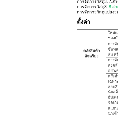
การจัดการวัสดุ
3.
7.
สำ
การจัดการวัสดุ
3.
8.
สา
การจัดการวัสดุ
แปลงรหั
ตั้งค่า
ใหม่
ของม
การจั
ซัพพล
คลังสินค้า
ลบ หร
อัจฉริยะ
การจั
คงคลั
อย่า
ตรึงต
เฉพา
สอบสิ
นับสต
อัปเดต
จัดเก็
สแกน
นำเข้