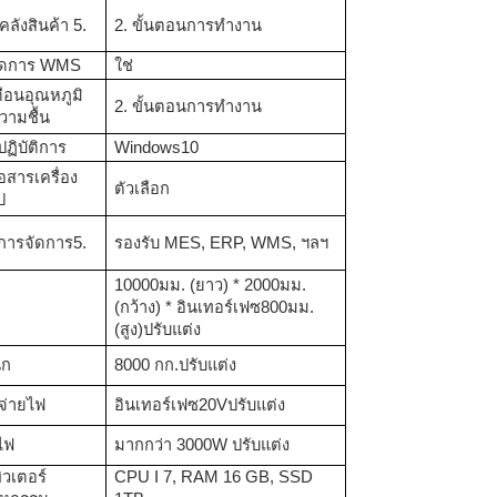
คลังสินค้า
5.
2. ขั้นตอนการทำงาน
ัดการ WMS
ใช่
ือนอุณหภูมิ
2. ขั้นตอนการทำงาน
วามชื้น
ฏิบัติการ
Windows
10
่อสารเครื่อง
ตัวเลือก
ป
การจัดการ
5.
รองรับ MES
,
ERP
,
WMS
,
ฯลฯ
10000
มม. (ยาว) *
2000
มม.
ด
(กว้าง) *
อินเทอร์เฟซ
800
มม.
(สูง)
ปรับแต่ง
ัก
8
000 กก.
ปรับแต่ง
จ่ายไฟ
อินเทอร์เฟซ
20V
ปรับแต่ง
ไฟ
มากกว่า 3000W ปรับแต่ง
วเตอร์
CPU I 7, RAM 16 GB, SSD