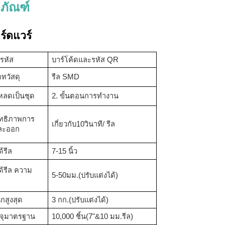
ภัณฑ์
ร์ดแวร์
รหัส
บาร์โค้ดและรหัส QR
ทวัสดุ
รีล SMD
หลดเป็นชุด
2. ขั้นตอนการทำงาน
ิทธิภาพการ
เกี่ยวกับ
10
วินาที
/
รีล
และออก
ด้
รีล
7-15 นิ้ว
ด้
รีล
ความ
5-50
มม.
(ปรับแต่งได้)
ักสูงสุด
3 กก.
(ปรับแต่งได้)
จุมาตรฐาน
10,000 ชิ้น
(7"
&
10 มม.
รีล
)