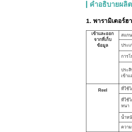
คำอธิบายผลิต
1. พารามิเตอร์ฮา
เข้าและออก
สแกน
จาก
ที่เก็บ
ประเภ
ข้อมูล
การโ
ประส
เข้า
ที่ใช้ไ
R
eel
ที่ใช้ไ
หนา
น้ำหน
ความ