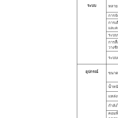
ระบบ
หลาย
การจ
การเต
และค
ระบบป
การสื
วางชิ
ระบบ
อุปกรณ์
ขนา
น้ำหน
แหล่ง
กำลัง
คอมพิ