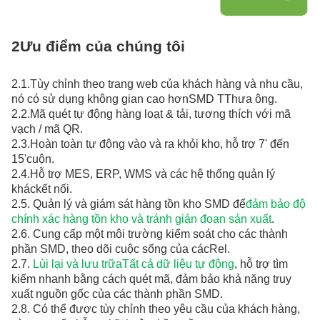
2Ưu điểm của chúng tôi
2.
1.
Tùy chỉnh theo trang web của khách hàng và nhu cầu,
nó có sử dụng không gian cao hơn
SMD T
Thưa ông.
2.
2.
Mã quét tự động hàng loạt & tải, tương thích với mã
vạch / mã QR
.
2.
3.
Hoàn toàn tự động vào và ra khỏi kho, hỗ trợ 7' đến
15'
cuộn
.
2.
4.
Hỗ trợ MES, ERP, WMS và các hệ thống quản lý
khác
kết nối
.
2.
5.
Quản lý và giám sát hàng tồn kho SMD để
đảm bảo độ
chính xác hàng tồn kho và tránh gián đoạn sản xuất
.
2.
6.
Cung cấp một môi trường kiểm soát cho các thành
phần SMD, theo dõi cuộc sống của các
Rel.
2.
7.
Lùi lại và lưu trữ
a
Tất cả dữ liệu tự động
, hỗ trợ tìm
kiếm nhanh bằng cách quét mã, đảm bảo khả năng truy
xuất nguồn gốc của các thành phần SMD.
2.
8.
Có thể được tùy chỉnh theo yêu cầu của khách hàng,