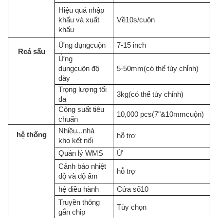
Hiệu quả nhập
khẩu và xuất
Về
10
s
/
cuộn
khẩu
Ứng dụng
cuộn
7-15 inch
R
cá sấu
Ứng
dụng
cuộn
độ
5-50
mm
(có thể tùy chỉnh)
dày
Trọng lượng tối
3kg
(có thể tùy chỉnh)
đa
Công suất tiêu
10,000 pcs
(7"
&
10mm
cuộn
)
chuẩn
Nhiều...
nhà
hệ thống
hỗ trợ
kho
kết nối
Quản lý WMS
Ừ
Cảnh báo nhiệt
hỗ trợ
độ và độ ẩm
hệ điều hành
Cửa sổ
10
Truyền thông
Tùy chọn
gắn chip