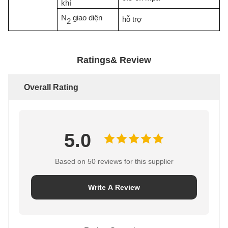
khí
N
giao diện
hỗ trợ
2
Ratings& Review
Overall Rating
5.0
Based on 50 reviews for this supplier
Write A Review