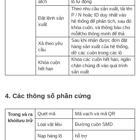
atch
lô tự động
Theo nhu cầu sản xuất, tải lên
P / N hoặc ID duy nhất vào
Đặt lệnh sản
hệ thống để phân tích, sau đó
xuất
khóa cuộn, và thông báo cho
mỗi
Kho thông minh
để thả
Sau khi nhận được đơn đặt
Xả theo yêu
hàng sản xuất của hệ thống,
cầu
dỡ các cuộn trong các lô
Khóa các cuộn hết hạn, ngăn
Khóa cuộn
chặn chúng đi vào quá trình
hết hạn
sản xuất
4. Các thông số phần cứng
Quét mã
Mã vạch và mã QR
Trong và ra
khỏi
lưu trữ
Loại vật liệu
Đường cuộn SMD
Nạp hàng lô
hỗ trợ