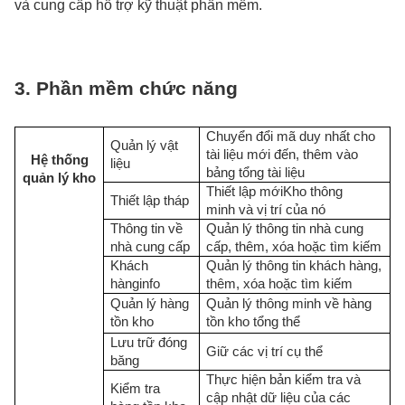
và cung cấp hỗ trợ kỹ thuật phần mềm.
3. Phần mềm chức năng
Chuyển đổi mã duy nhất cho
Quản lý vật
tài liệu mới đến, thêm vào
Hệ thống
liệu
bảng tổng tài liệu
quản lý kho
Thiết lập mới
Kho thông
Thiết lập tháp
minh
và vị trí của nó
Thông tin về
Quản lý thông tin nhà cung
nhà cung cấp
cấp, thêm, xóa hoặc tìm kiếm
Khách
Quản lý thông tin khách hàng,
hàng
i
nfo
thêm, xóa hoặc tìm kiếm
Quản lý hàng
Quản lý thông minh về hàng
tồn kho
tồn kho tổng thể
Lưu trữ đóng
Giữ các vị trí cụ thể
băng
Thực hiện bản kiểm tra và
Kiểm tra
cập nhật dữ liệu của các