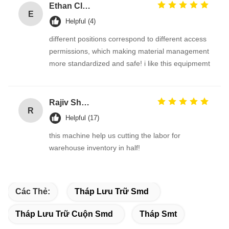
Ethan Clark
E
Helpful (4)
different positions correspond to different access
permissions, which making material management
more standardized and safe! i like this equipmemt
Rajiv Sharma
R
Helpful (17)
this machine help us cutting the labor for
warehouse inventory in half!
Các Thẻ:
Tháp Lưu Trữ Smd
Tháp Lưu Trữ Cuộn Smd
Tháp Smt