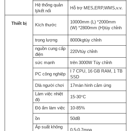
Hệ thống quản
Hỗ trợ MES
,
ERP
,
WMS
,
v.v.
lý
kết nối
10000
mm (L) *
2000
mm
Thiết bị
Kích thước
(W) *
2
800
mm (H)
tùy chỉnh
trọng lượng
8
000kg
tùy chỉnh
nguồn cung cấp
2
20V
tùy chỉnh
điện
sức mạnh
trên 3000W Tùy chỉnh
I 7 CPU, 16 GB RAM, 1 TB
PC công nghiệp
SSD
D
là người chơi
17
màn hình cảm ứng
Làm việc
nhiệt
15-30
°
C
độ
Độ ẩm làm việc
10-
85
%
ồn
50dB
Áp suất không
0.5-0.7mpa