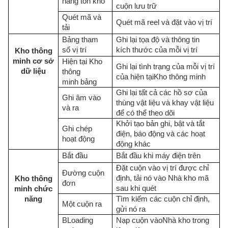
hàng tồn kho
cuộn lưu trữ
Quét mã và
Quét mã reel và đặt vào vị trí
tải
Bảng tham
Ghi lại tọa độ và thông tin
số vị trí
kích thước của mỗi vị trí
Kho thông
minh
cơ sở
Hiện tại
Kho
Ghi lại tình trạng của mỗi vị trí
dữ liệu
thông
của hiện tại
Kho thông minh
minh
bảng
Ghi lại tất cả các hồ sơ của
Ghi âm vào
thùng vật liệu và khay vật liệu
và ra
để có thể theo dõi
Khởi tạo bản ghi, bật và tắt
Ghi chép
điện, báo động và các hoạt
hoạt động
động khác
Bắt đầu
Bắt đầu khi máy điện trên
Đặt cuộn vào vị trí được chỉ
Đường cuộn
định, tải nó vào
Nhà kho
mã
Kho thông
đơn
sau khi quét
minh
chức
năng
Tìm kiếm các cuộn chỉ định,
Một cuộn ra
gửi nó ra
B
Loading
Nạp cuộn vào
Nhà kho
trong