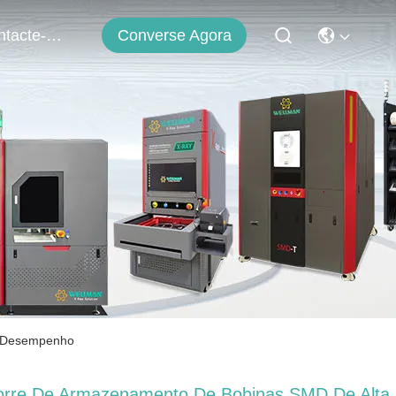
Converse Agora
Contacte-Nos
m Desempenho
orre De Armazenamento De Bobinas SMD De Alta