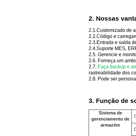
2. Nossas van
2.
1.
Customizado de ac
2.
2.
Código e carregam
2.
3.
Entrada e saída de
2.
4.
Suporte MES, ERP
2.
5.
Gerencie e monit
2.
6.
Forneça um ambie
2.
7.
Faça backup e a
rastreabilidade dos 
2.
8.
Pode ser personal
3. Função de s
Sistema de
gerenciamento de
armazém
C