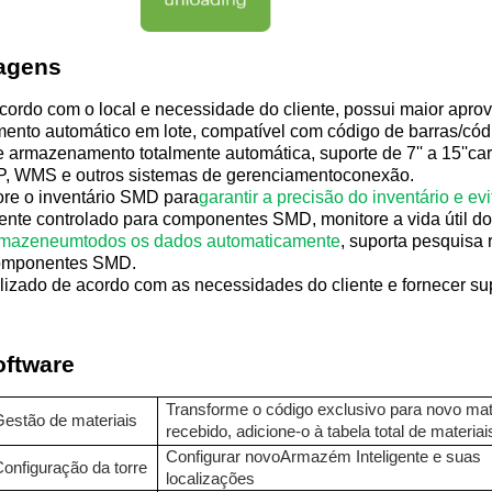
tagens
ordo com o local e necessidade do cliente, possui maior apro
ento automático em lote, compatível com código de barras/có
 armazenamento totalmente automática, suporte de 7'' a 15''
car
, WMS e outros sistemas de gerenciamento
conexão
.
ore o inventário SMD para
garantir a precisão do inventário e ev
nte controlado para componentes SMD, monitore a vida útil do
rmazene
um
todos os dados automaticamente
, suporta pesquisa 
componentes SMD.
izado de acordo com as necessidades do cliente e fornecer sup
oftware
Transforme o código exclusivo para novo mat
Gestão de materiais
recebido, adicione-o à tabela total de materiai
Configurar novo
Armazém Inteligente
e suas
onfiguração da torre
localizações