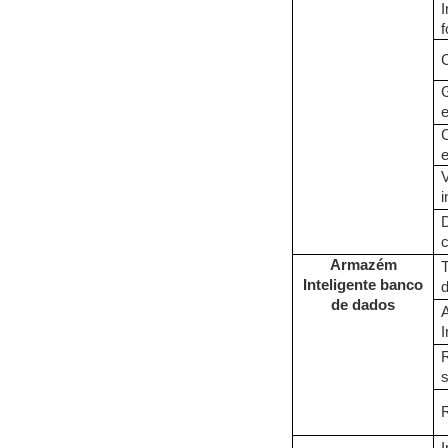
C
V
i
D
Armazém
Inteligente
banco
d
de dados
A
I
R