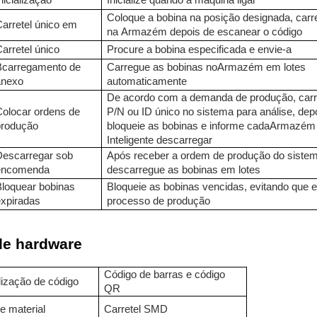
nicialização
Inicialize quando a máquina ligar
Coloque a bobina na posição designada, carr
Carretel único em
na
Armazém
depois de escanear o código
arretel único
Procure a bobina especificada e envie-a
B
carregamento de
Carregue as bobinas no
Armazém
em lotes
anexo
automaticamente
De acordo com a demanda de produção, car
Colocar ordens de
P/N ou ID único no sistema para análise, dep
produção
bloqueie as bobinas e informe cada
Armazém
Inteligente
descarregar
Descarregar sob
Após receber a ordem de produção do siste
encomenda
descarregue as bobinas em lotes
Bloquear bobinas
Bloqueie as bobinas vencidas, evitando que 
expiradas
processo de produção
de hardware
Código de barras e código
alização de código
QR
e material
Carretel SMD