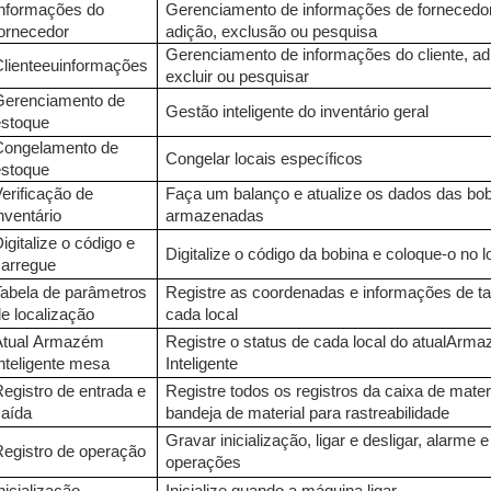
Informações do
Gerenciamento de informações de fornecedo
fornecedor
adição, exclusão ou pesquisa
Gerenciamento de informações do cliente, adi
liente
eu
informações
excluir ou pesquisar
Gerenciamento de
Gestão inteligente do inventário geral
estoque
Congelamento de
Congelar locais específicos
estoque
erificação de
Faça um balanço e atualize os dados das bo
nventário
armazenadas
igitalize o código e
Digitalize o código da bobina e coloque-o no l
carregue
Tabela de parâmetros
Registre as coordenadas e informações de 
e localização
cada local
tual
Armazém
Registre o status de cada local do atual
Arma
nteligente
mesa
Inteligente
egistro de entrada e
Registre todos os registros da caixa de mater
saída
bandeja de material para rastreabilidade
Gravar inicialização, ligar e desligar, alarme e
Registro de operação
operações