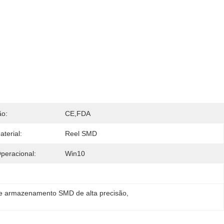
ão:
CE,FDA
terial:
Reel SMD
peracional:
Win10
de armazenamento SMD de alta precisão
, 