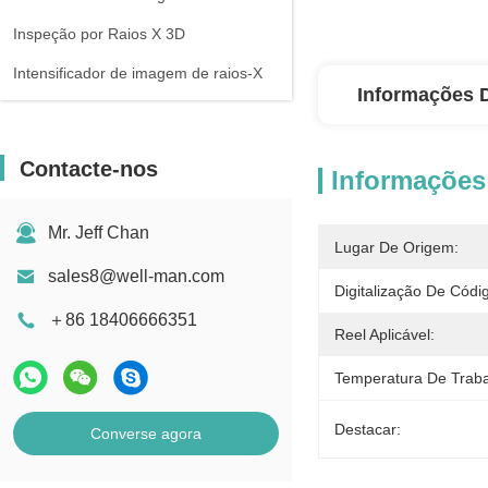
Inspeção por Raios X 3D
Intensificador de imagem de raios-X
Informações 
Contacte-nos
Informações
Mr. Jeff Chan
Lugar De Origem:
sales8@well-man.com
Digitalização De Códi
＋86 18406666351
Reel Aplicável:
Temperatura De Traba
Destacar:
Converse agora