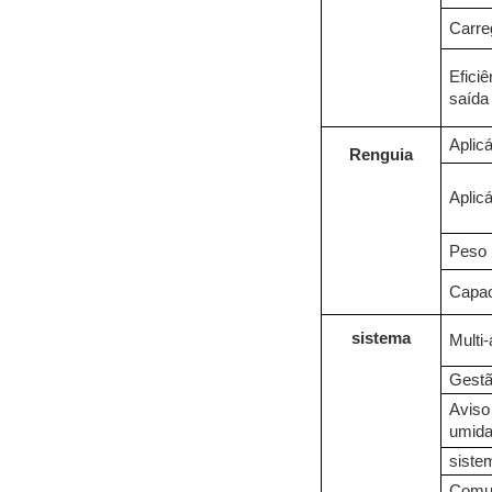
Carre
Eficiê
saída
Aplic
R
enguia
Aplic
Peso
Capac
sistema
Multi-
Gest
Aviso
umid
siste
Comu