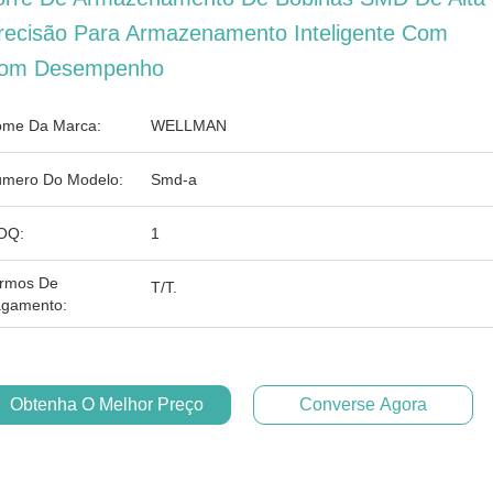
recisão Para Armazenamento Inteligente Com
om Desempenho
me Da Marca:
WELLMAN
mero Do Modelo:
Smd-a
OQ:
1
rmos De
T/T.
gamento:
Obtenha O Melhor Preço
Converse Agora