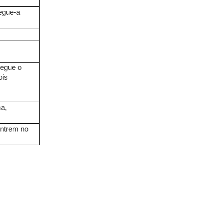
egue-a
regue o
ois
ma,
entrem no