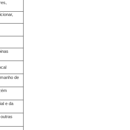
res,
cionar,
binas
ocal
tamanho de
zém
ial e da
 outras