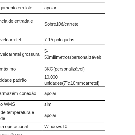
gamento em lote
apoiar
ncia de entrada e
Sobre
10
é
/
carretel
ável
carretel
7-15 polegadas
5-
ável
carretel
grossura
50
milímetros
(personalizável)
 máximo
3KG
(personalizável)
10.000
idade padrão
unidades
(7"
&
10mm
carretel
)
armazém
conexão
apoiar
ão WMS
sim
 de temperatura e
apoiar
ade
ma operacional
Windows
10
nicação do