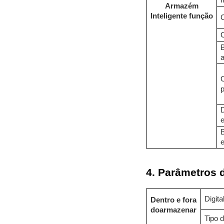
I
Armazém
Inteligente
função
C
4. Parâmetros 
Digit
Dentro e fora
do
armazenar
Tipo d