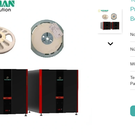
P
B
No
Nú
M
Te
Pa