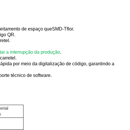
veitamento de espaço que
SMD-T
flor.
digo QR
.
retel
.
itar a interrupção da produção
.
carretel.
rápida por meio da digitalização de código, garantindo a
orte técnico de software.
erial
s