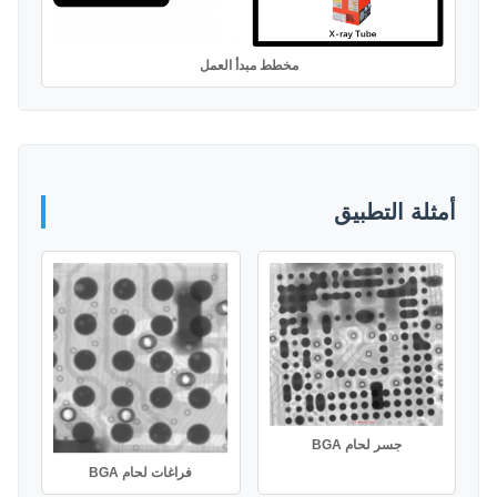
مخطط مبدأ العمل
أمثلة التطبيق
جسر لحام BGA
فراغات لحام BGA