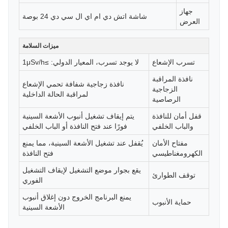
جهاز
شاشة اتش دي ام اي ال سي دي 24 بوصة
العرض
ميزات السلامة
تسرب الإشعاع
لا يوجد تسرب، المعيار الدولي: ≥1μSv/h
نافذة المراقبة
نافذة زجاجية شفافة تحمي الإشعاع
الزجاجية
لمراقبة الحالة الداخلية
الرصاصية
قفل أمان للنافذة
يتم إيقاف تشغيل أنبوب الأشعة السينية
والباب الخلفي
فورًا عند فتح النافذة أو الباب الخلفي
مفتاح الأمان
يُقفل عند تشغيل الأشعة السينية، مما يمنع
الكهرومغناطيسي
فتح النافذة
يقع بجوار موضع التشغيل لإيقاف التشغيل
توقف الطوارئ
الفوري
يمنع البرنامج الخروج دون إغلاق أنبوب
حماية الأنبوب
الأشعة السينية