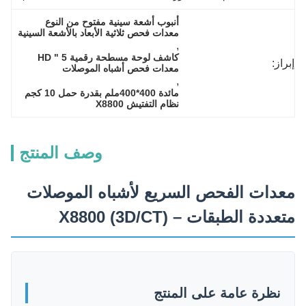
أنبوب أشعة سينية مفتوح من النوع 
معدات فحص ثلاثية الأبعاد بالأشعة السينية
, 
كاشف لوحة مسطحة رقمية 5 " HD 
إبراز:
معدات فحص أشباه الموصلات
, 
مائدة 400*400ملم بقدرة حمل 10 كجم 
نظام التفتيش X8800
وصف المنتج
معدات الفحص السريع لأشباه الموصلات
متعددة الطبقات – X8800 (3D/CT)
نظرة عامة على المنتج