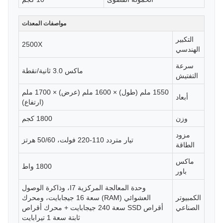
مواصفات المعدات
التكبير
2500X
الهندسي
سرعة
ماكس 3.0 ثانية/نقطة
التفتيش
1550 ملم (طول) × 1600 ملم (عرض) × 1700 ملم
أبعاد
(ارتفاع)
وزن
1800 كجم
مزود
تيار متردد 110-220 فولت، 50/60 هرتز
الطاقة
ماكس
1800 واط
باور
وحدة المعالجة المركزية I7، وذاكرة الوصول
الكمبيوتر
العشوائي (RAM) سعة 16 جيجابايت، ومحرك
الصناعي
أقراص SSD سعة 240 جيجابايت + محرك أقراص
ثابتة سعة 1 تيرابايت