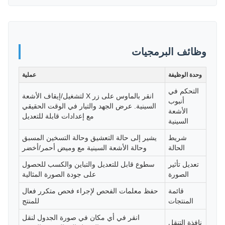
وظائف البرمجيات
وحدة الوظيفة
عملية
التحكم في
انقر بالماوس على زر X لتشغيل/إيقاف الأشعة
أنبوب
السينية. عرض الجهد والتيار في الوقت الحقيقي
الأشعة
مع إعدادات قابلة للتعديل
السينية
شريط
يشير إلى حالة التعشيق وحالة التسخين المسبق
الحالة
وحالة الأشعة السينية مع وميض أحمر/أخضر
تعديل تأثير
سطوع قابل للتعديل والتباين والكسب للحصول
الصورة
على جودة الصورة المثالية
قائمة
حفظ معلمات الفحص لإجراء فحص متكرر فعال
المنتجات
للمنتج
انقر في أي مكان في صورة الجدول لنقل
نافذة التنقل