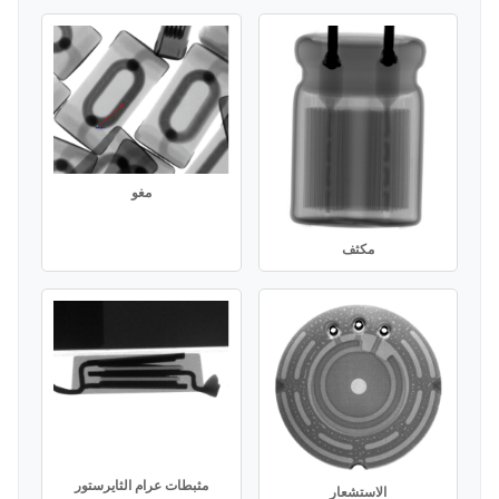
مغو
مكثف
مثبطات عرام الثايرستور
الاستشعار