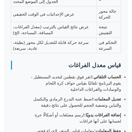
الجدول إلى الموضع المحدد
حالة محور
عرض الإحداثيات في الوقت الحقيقي
الحركة
نتيجة
عرض نتائج القياس بالترتيب (معدل الفراغات،
التفتيش
المسافة، المساحة، الخ)
التحكم في
سرعة حركة قابلة للتعديل لكل محور (بطيئة،
السرعة
عادية، سريعة)
قياس معدل الفراغات
الحساب التلقائي:
انقر فوق نقطتين لتحديد المستطيل -
يقوم البرنامج تلقائيًا بقياس حواف كرة اللحام
والوسادات والفراغات الداخلية
تعديل المعلمات:
اضبط عتبة التدرج الرمادي والبكسل
والتباين وتصفية الحجم للحصول على نتائج دقيقة
إضافة الفراغات يدويًا:
ارسم مضلعات أو أشكالًا حرة
لحسابها على أنها فراغات
حفظ المعلمات:
معلمات قياس المتجر لإجراء فحص