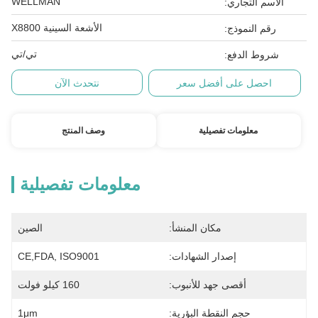
WELLMAN
الاسم التجاري:
الأشعة السينية X8800
رقم النموذج:
تي/تي
شروط الدفع:
احصل على أفضل سعر
نتحدث الآن
معلومات تفصيلية
وصف المنتج
معلومات تفصيلية
مكان المنشأ:
الصين
إصدار الشهادات:
CE,FDA, ISO9001
أقصى جهد للأنبوب:
160 كيلو فولت
حجم النقطة البؤرية:
1μm