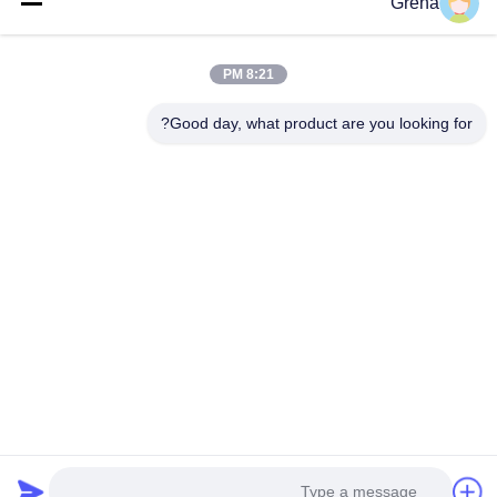
Grena
اتصل سريعًا
8:21 PM
عنوان
Good day, what product are you looking for?
5F,B3, مصنع أندا للإلكترونيات الصناعية، مجتمع هيبينغ، شارع فوهي،
منطقة باوان، شنتشن
هاتف
0086-1840-6666--351
بريد إلكتروني
sales8@well-man.com
سياسة الخصوصية
|
خريطة الموقع
| الصين جيدة الجودة عداد الأشعة
السينية المورد. حقوق الطبع والنشر © 2025-2026 SHENZHEN
WEIMING PHOTOELECTRIC CO.,LTD. . كل شيء حقوق