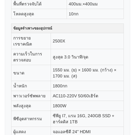
พื้นที่ตรวจจับได้
400มม.×400มม
โหลดสูงสุด
10กก
ข้อมูลจำเพาะของอุปกรณ์
การขยาย
2500X
เรขาคณิต
ความเร็วในการ
สูงสุด 3.0 วินาที/จุด
ตรวจสอบ
1550 มม. (ย) × 1600 มม. (กว้าง) ×
ขนาด
1700 มม. (ส)
น้ำหนัก
1800กก
พาวเวอร์ซัพพลาย
AC110-220V 50/60เฮิร์ต
พลังสูงสุด
1800W
ซีพียู I7, แรม 16G, 240GB SSD +
พีซีอุตสาหกรรม
ฮาร์ดดิส 1TB
ผู้แสดง
จอแอลซีดี 24" HDMI