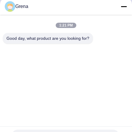
Grena
ติดต่อเร็ว
1:21 PM
Good day, what product are you looking for?
ที่อยู่
5F,B3, โรงงานอุตสาหกรรม Anda Electronics, ชุมชน Heping,
ถนน Fuhai, เขต Baoan, เซินเจิ้น
โทร
0086-1840-6666--351
อีเมล
sales8@well-man.com
นโยบายความเป็นส่วนตัว
|
แผนผังเว็บไซต์
| จีน ดี คุณภาพ เอ็กซ์