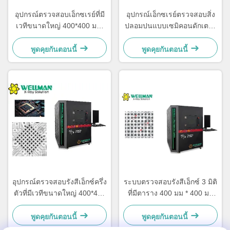
อุปกรณ์ตรวจสอบเอ็กซเรย์ที่มี
อุปกรณ์เอ็กซเรย์ตรวจสอบสิ่ง
เวทีขนาดใหญ่ 400*400 มม.
ปลอมปนแบบเซมิคอนดักเตอร์
และพิกัดการโหลด 10 กก.
90 KV พร้อมการบูรณาการ
สำหรับอุปกรณ์อิเล็กทรอนิกส์
FPD และ MES/ERP ดิจิทัล
พูดคุยกันตอนนี้
พูดคุยกันตอนนี้
ระดับสูง
อุปกรณ์ตรวจสอบรังสีเอ็กซ์ครึ่ง
ระบบตรวจสอบรังสีเอ็กซ์ 3 มิติ
ตัวที่มีเวทีขนาดใหญ่ 400*400
ที่มีตาราง 400 มม * 400 มม
มิลลิเมตร และความจุภาระ 10
เพื่อบรรลุการตรวจสอบ
กิโลกรัม
อัตโนมัติในปริมาณใหญ่
พูดคุยกันตอนนี้
พูดคุยกันตอนนี้