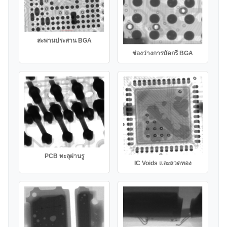
สะพานประสาน BGA
ช่องว่างการบัดกรี BGA
PCB ทะลุผ่านรู
IC Voids และลวดทอง