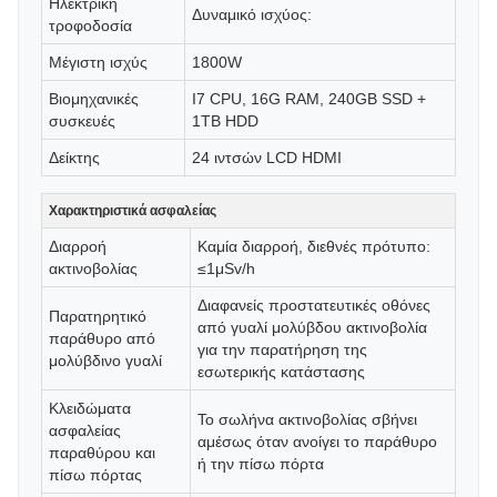
Ηλεκτρική
Δυναμικό ισχύος:
τροφοδοσία
Μέγιστη ισχύς
1800W
Βιομηχανικές
I7 CPU, 16G RAM, 240GB SSD +
συσκευές
1TB HDD
Δείκτης
24 ιντσών LCD HDMI
Χαρακτηριστικά ασφαλείας
Διαρροή
Καμία διαρροή, διεθνές πρότυπο:
ακτινοβολίας
≤1μSv/h
Διαφανείς προστατευτικές οθόνες
Παρατηρητικό
από γυαλί μολύβδου ακτινοβολία
παράθυρο από
για την παρατήρηση της
μολύβδινο γυαλί
εσωτερικής κατάστασης
Κλειδώματα
Το σωλήνα ακτινοβολίας σβήνει
ασφαλείας
αμέσως όταν ανοίγει το παράθυρο
παραθύρου και
ή την πίσω πόρτα
πίσω πόρτας