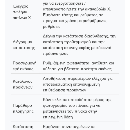
για να ενεργοποιήσετε /
Έλεγχος
απενεργοποιήσετε την ακτινοβολία Χ.
σωλήνα
Εμφάνιση τάσης και ρεύματος σε
ακτίνων Χ
πραγματικό χρόνο με ρυθμιζόμενες
ρυθμίσεις
Δείχνει την κατάσταση διασύνδεσης, την
Διάγραμμα
κατάσταση προθερμισμού και την
κατάστασης
κατάσταση ακτινογραφίας με κόκκινο/
πράσινο φλας
Προσαρμογή
Ρυθμιζόμενη φωτεινότητα, αντίθεση και
εφέ εικόνας
αύξηση για βέλτιστη ποιότητα εικόνας
Αποθήκευση παραμέτρων ελέγχου για
Κατάλογος
αποτελεσματική επανειλημμένη
προϊόντων
επιθεώρηση προϊόντων
Κάντε κλικ σε οποιοδήποτε μέρος της
Παράθυρο
φωτογραφίας του πίνακα για να
πλοήγησης
μετακινήσετε τον πίνακα στην
επιλεγμένη θέση
Κατάσταση
Εμφάνιση συντεταγμένων σε