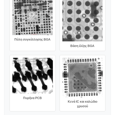
Πύλη συγκόλλησης BGA
Βάση έλξης BGA
Πυρήνα PCB
Κενά IC και καλώδιο
χρυσού