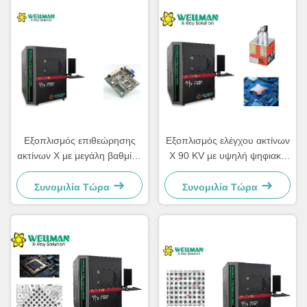
Εξοπλισμός επιθεώρησης
Εξοπλισμός ελέγχου ακτίνων
ακτίνων Χ με μεγάλη βαθμίδα
Χ 90 KV με υψηλή ψηφιακή
400*400 mm και
ολοκλήρωση FPD και
χωρητικότητα φορτίου 10 kg
MES/ERP
Συνομιλία Τώρα
Συνομιλία Τώρα
για ηλεκτρονικά