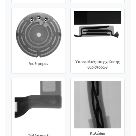
Υποσταλτές υπερχείλισης
Αισθητήρας
θυρίστορων
Καλώδιο
Φύλλα γυαλί