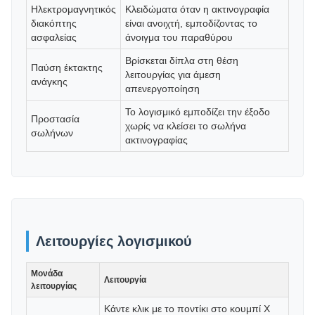
Ηλεκτρομαγνητικός
Κλειδώματα όταν η ακτινογραφία
διακόπτης
είναι ανοιχτή, εμποδίζοντας το
ασφαλείας
άνοιγμα του παραθύρου
Βρίσκεται δίπλα στη θέση
Παύση έκτακτης
λειτουργίας για άμεση
ανάγκης
απενεργοποίηση
Το λογισμικό εμποδίζει την έξοδο
Προστασία
χωρίς να κλείσει το σωλήνα
σωλήνων
ακτινογραφίας
Λειτουργίες λογισμικού
Μονάδα
Λειτουργία
λειτουργίας
Κάντε κλικ με το ποντίκι στο κουμπί X