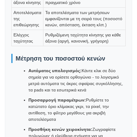
άξονα κίνησης
πραγματικό χρόνο
Αποτελέσματα
Τα αποτελέσματα των μετρήσεων
της
εμφανίζονται με τη σειρά τους (ποσοστό
επιθεώρησης
κενών, απόσταση, έκταση κλπ.)
Ελέγχος
Ρυθμιζόμενη ταχύτητα κίνησης για κάθε
ταχύτητας
άξονα (αργή, κανονική, γρήγορη)
Μέτρηση του ποσοστού κενών
Αυτόματος υπολογισμός:
Κάντε κλικ σε δύο
σημεία για να ορίσετε ορθογώνιο - το λογισμικό
μετρά αυτόματα τις άκρες σφαίρας συγκόλλησης,
τα pads και τα εσωτερικά κενά
Προσαρμογή παραμέτρων:
Ρυθμίστε το
κατώτατο όριο κλίμακας γκρι, τα pixel, την
αντίθεση, το φίλτρο μεγέθους για ακριβή
αποτελέσματα
Προσθήκη κενών χειροκίνητα:
Ζωγραφίστε
πολυγώνες ή ελεύθερα σχήματα για να