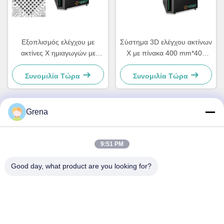
Εξοπλισμός ελέγχου με
Σύστημα 3D ελέγχου ακτίνων
ακτίνες Χ ημιαγωγών με
Χ με πίνακα 400 mm*400
μεγάλη σκηνή 400*400 mm
mm για την επίτευξη
και χωρητικότητα φορτίου 10
αυτοελέγχου σε μεγάλες
Συνομιλία Τώρα
Συνομιλία Τώρα
kg
ποσότητες
Grena
Γρήγορη επικοινωνία
9:51 PM
Διεύθυνση
Good day, what product are you looking for?
5F,B3, Anda ElectronicsIndustrial Factory,
HepingCommunity, Fuhai Street, BaoanDistrict, Shenzhen
Τηλεφώνημα
0086-1840-6666--351