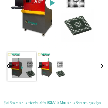
ইন্ডাস্ট্রিয়াল এক্স-রে পরিদর্শন মেশিন 90kV 5 Μm এক্স-রে উৎস এবং স্বয়ংক্রিয়