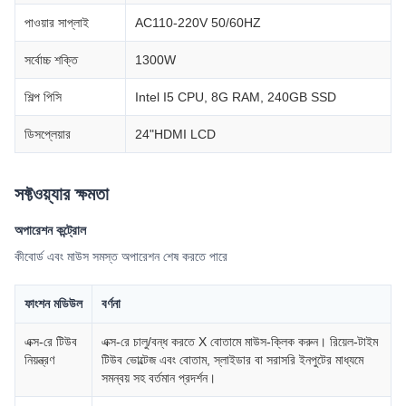
পাওয়ার সাপ্লাই
AC110-220V 50/60HZ
সর্বোচ্চ শক্তি
1300W
শিল্প পিসি
Intel I5 CPU, 8G RAM, 240GB SSD
ডিসপ্লেয়ার
24"HDMI LCD
সফ্টওয়্যার ক্ষমতা
অপারেশন কন্ট্রোল
কীবোর্ড এবং মাউস সমস্ত অপারেশন শেষ করতে পারে
ফাংশন মডিউল
বর্ণনা
এক্স-রে টিউব
এক্স-রে চালু/বন্ধ করতে X বোতামে মাউস-ক্লিক করুন। রিয়েল-টাইম
নিয়ন্ত্রণ
টিউব ভোল্টেজ এবং বোতাম, স্লাইডার বা সরাসরি ইনপুটের মাধ্যমে
সমন্বয় সহ বর্তমান প্রদর্শন।