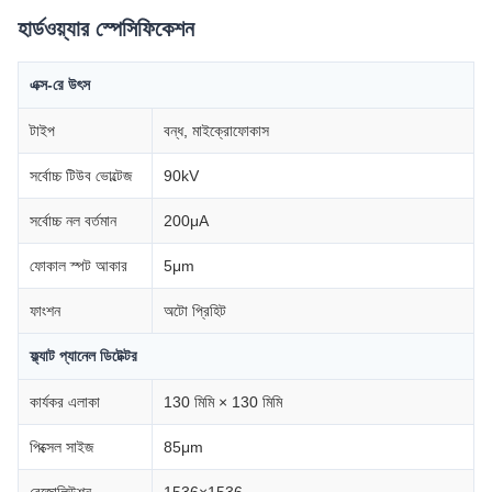
হার্ডওয়্যার স্পেসিফিকেশন
এক্স-রে উৎস
টাইপ
বন্ধ, মাইক্রোফোকাস
সর্বোচ্চ টিউব ভোল্টেজ
90kV
সর্বোচ্চ নল বর্তমান
200μA
ফোকাল স্পট আকার
5μm
ফাংশন
অটো প্রিহিট
ফ্ল্যাট প্যানেল ডিটেক্টর
কার্যকর এলাকা
130 মিমি × 130 মিমি
পিক্সেল সাইজ
85μm