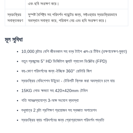
এবং ছবি সংরক্ষণ করে।
স্বয়ংক্রিয়
সুস্পষ্ট বৈশিষ্ট্য সহ পরিদর্শন পয়েন্টের জন্য, সফ্টওয়্যার স্বয়ংক্রিয়ভাবে
সনাক্তকরণ
অবস্থান সনাক্ত করে, পরিমাপ নেয় এবং ছবি সংরক্ষণ করে।
মূল সুবিধা
10,000 ঘন্টার বেশি জীবনকাল সহ বন্ধ টাইপ এক্স-রে টিউব (রক্ষণাবেক্ষণ-মুক্ত)
নতুন প্রজন্মের 5" HD ডিজিটাল ফ্ল্যাট প্যানেল ডিটেক্টর (FPD)
বহু-কোণ পরিদর্শনের জন্য ঐচ্ছিক 360° রোটারি জিগ
স্বয়ংক্রিয় নেভিগেশন উইন্ডো - টেবিলটি ক্লিক করা অবস্থানে চলে যায়
15KG লোড ক্ষমতা সহ 420×420mm টেবিল
গতি সামঞ্জস্যযোগ্য 3-অক্ষ সংযোগ ব্যবস্থা
শুধুমাত্র 2 ঘন্টা প্রশিক্ষণ প্রয়োজন সহ স্বজ্ঞাত অপারেশন
স্বয়ংক্রিয় ব্যাচ পরিদর্শনের জন্য প্রোগ্রামেবল পরিদর্শন পদ্ধতি