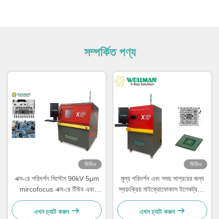
সম্পর্কিত পণ্য
ভিডিও
ভিডিও
এক্স-রে পরিদর্শন সিস্টেম 90kV 5μm
মূল্য পরিদর্শন এবং সময় সাশ্রয়ের জন্য
mircofocus এক্স-রে টিউব এবং
স্বয়ংক্রিয় মাইক্রোফোকাস ইলেকট্রনিক্স
530x530mm পর্যায় এবং 10KG
এক্স-রে পরিদর্শন সিস্টেম
ইলেকট্রনিক্স পরিদর্শন জন্য ক্ষমতা লোড
এখন চ্যাট করুন
এখন চ্যাট করুন