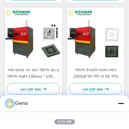
সঙ্গে
সহজ ব্যবহার এবং দ্রুত পরিদর্শন এক্স-রে
পরিদর্শন চিত্রগুলি সংরক্ষণ করতে
পরিদর্শন সরঞ্জাম 130mm * 130mm
240GB শিল্প পিসি সহ উচ্চ গতির
কার্যকর এলাকা সঙ্গে ব্যাংক ইলেকট্রনিক্স
ইলেকট্রনিক্স এক্স-রে পরিদর্শন মেশিন
ত্রুটি খুঁজে
এখন চ্যাট করুন
এখন চ্যাট করুন
Grena
দ্রুত যোগাযোগ
6:31 AM