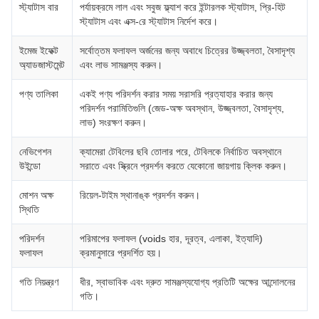
স্ট্যাটাস বার
পর্যায়ক্রমে লাল এবং সবুজ ফ্ল্যাশ করে ইন্টারলক স্ট্যাটাস, প্রি-হিট
স্ট্যাটাস এবং এক্স-রে স্ট্যাটাস নির্দেশ করে।
ইমেজ ইফেক্ট
সর্বোত্তম ফলাফল অর্জনের জন্য অবাধে চিত্রের উজ্জ্বলতা, বৈসাদৃশ্য
অ্যাডজাস্টমেন্ট
এবং লাভ সামঞ্জস্য করুন।
পণ্য তালিকা
একই পণ্য পরিদর্শন করার সময় সরাসরি প্রত্যাহার করার জন্য
পরিদর্শন পরামিতিগুলি (জেড-অক্ষ অবস্থান, উজ্জ্বলতা, বৈসাদৃশ্য,
লাভ) সংরক্ষণ করুন।
নেভিগেশন
ক্যামেরা টেবিলের ছবি তোলার পরে, টেবিলকে নির্বাচিত অবস্থানে
উইন্ডো
সরাতে এবং স্ক্রিনে প্রদর্শন করতে যেকোনো জায়গায় ক্লিক করুন।
মোশন অক্ষ
রিয়েল-টাইম স্থানাঙ্ক প্রদর্শন করুন।
স্থিতি
পরিদর্শন
পরিমাপের ফলাফল (voids হার, দূরত্ব, এলাকা, ইত্যাদি)
ফলাফল
ক্রমানুসারে প্রদর্শিত হয়।
গতি নিয়ন্ত্রণ
ধীর, স্বাভাবিক এবং দ্রুত সামঞ্জস্যযোগ্য প্রতিটি অক্ষের আন্দোলনের
গতি।