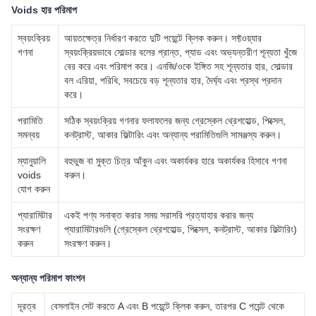
Voids হার পরিমাপ
স্বয়ংক্রিয়
আয়তক্ষেত্র নির্ধারণ করতে দুটি পয়েন্টে ক্লিক করুন। সফ্টওয়্যার
গণনা
স্বয়ংক্রিয়ভাবে সোল্ডার বলের প্রান্ত, প্যাড এবং অভ্যন্তরীণ শূন্যতা খুঁজে
বের করে এবং পরিমাপ করে। এনজি/ওকে ইঙ্গিত সহ শূন্যতার হার, সোল্ডার
বল এরিয়া, পরিধি, সবচেয়ে বড় শূন্যতার হার, দৈর্ঘ্য এবং প্রস্থ প্রদান
করে।
পরামিতি
সঠিক স্বয়ংক্রিয় গণনার ফলাফলের জন্য গ্রেস্কেল থ্রেশহোল্ড, পিক্সেল,
সমন্বয়
কনট্রাস্ট, আকার ফিল্টারিং এবং অন্যান্য পরামিতিগুলি সামঞ্জস্য করুন।
ম্যানুয়ালি
বহুভুজ বা মুক্ত চিত্র আঁকুন এবং অকার্যকর হারে অকার্যকর হিসাবে গণনা
voids
করুন।
যোগ করুন
প্যারামিটার
একই পণ্য সনাক্ত করার সময় সরাসরি প্রত্যাহার করার জন্য
সংরক্ষণ
প্যারামিটারগুলি (গ্রেস্কেল থ্রেশহোল্ড, পিক্সেল, কনট্রাস্ট, আকার ফিল্টারিং)
করুন
সংরক্ষণ করুন।
অন্যান্য পরিমাপ ফাংশন
দূরত্ব
বেসলাইন সেট করতে A এবং B পয়েন্টে ক্লিক করুন, তারপর C পয়েন্ট থেকে