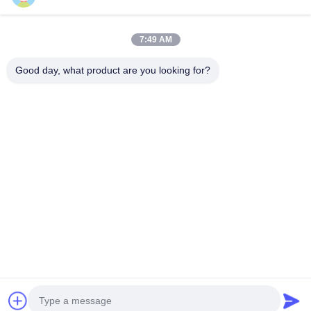
Contacto rápido
7:49 AM
DIRECCIÓN
Good day, what product are you looking for?
5F,B3, Fábrica Industrial de Electrónica Anda, Comunidad
Heping, Calle Fuhai, Distrito Baoan, Shenzhen
Teléfono
0086-1840-6666--351
Correo electrónico
sales8@well-man.com
Política de privacidad
|
Mapa del Sitio
| China es buena.
Calidad CONTADOR DE X RAY Proveedor. Derecho de autor
2025-2026 SHENZHEN WEIMING PHOTOELECTRIC
CO.,LTD. Todo. Todos los derechos reservados.