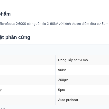
phẩm
 Microfocus X6000 có nguồn tia X 90kV với kích thước điểm tiêu cự 5μm
ật phần cứng
Đóng, lấy nét vi mô
90kV
200μA
ự
5μm
Auto preheat