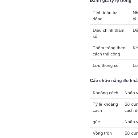
Đánh giá tỷ lệ trống
Tính toán tự
Nh
động
tỷ
Điều chỉnh tham
Đi
số
Thêm trống theo
Ké
cách thủ công
Lưu thông số
Lư
Các chức năng đo khá
Khoảng cách
Nhấp v
Tỷ lệ khoảng
Sử dụn
cách
cách d
góc
Nhấp v
Vòng tròn
Sử dụn