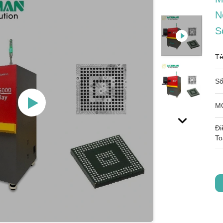
N
S
Tê
Số
M
Đi
To