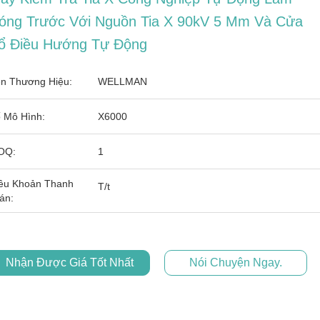
óng Trước Với Nguồn Tia X 90kV 5 Μm Và Cửa
ổ Điều Hướng Tự Động
n Thương Hiệu:
WELLMAN
 Mô Hình:
X6000
OQ:
1
ều Khoản Thanh
T/t
án:
Nhận Được Giá Tốt Nhất
Nói Chuyện Ngay.