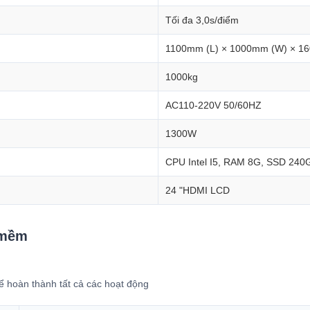
Tối đa 3,0s/điểm
1100mm (L) × 1000mm (W) × 1
1000kg
AC110-220V 50/60HZ
1300W
CPU Intel I5, RAM 8G, SSD 240
24 "HDMI LCD
 mềm
ể hoàn thành tất cả các hoạt động