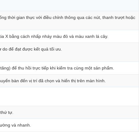
 ống thời gian thực với điều chỉnh thông qua các nút, thanh trượt hoặc
ái tia X bằng cách nhấp nháy màu đỏ và màu xanh lá cây.
 do để đạt được kết quả tối ưu.
 tăng) để thu hồi trực tiếp khi kiểm tra cùng một sản phẩm.
yển bàn đến vị trí đã chọn và hiển thị trên màn hình.
 thứ tự.
thường và nhanh.