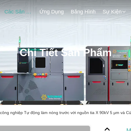
Các Sản Phẩm
Ứng Dụng
Băng Hình
Sự Kiện
Chi Tiết Sản Phẩm
X công nghiệp Tự động làm nóng trước với nguồn tia X 90kV 5 μm và C
M