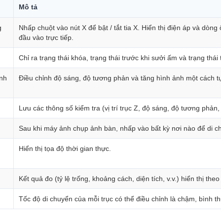
Mô tả
g
Nhấp chuột vào nút X để bật / tắt tia X. Hiển thị điện áp và dòng
đầu vào trực tiếp.
Chỉ ra trạng thái khóa, trạng thái trước khi sưởi ấm và trạng th
ình
Điều chỉnh độ sáng, độ tương phản và tăng hình ảnh một cách tự
Lưu các thông số kiểm tra (vị trí trục Z, độ sáng, độ tương phản,
Sau khi máy ảnh chụp ảnh bàn, nhấp vào bất kỳ nơi nào để di chu
Hiển thị tọa độ thời gian thực.
Kết quả đo (tỷ lệ trống, khoảng cách, diện tích, v.v.) hiển thị theo
Tốc độ di chuyển của mỗi trục có thể điều chỉnh là chậm, bình 