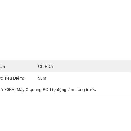
ận:
CE FDA
c Tiêu Điểm:
5μm
 tử 90KV
, 
Máy X-quang PCB tự động làm nóng trước