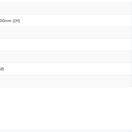
600mm ((H)
GB