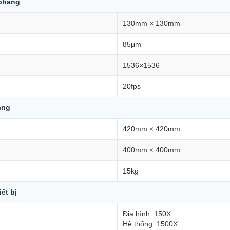
 phẳng
130mm × 130mm
85μm
1536×1536
20fps
ảng
420mm × 420mm
400mm × 400mm
15kg
ết bị
Địa hình: 150X
Hệ thống: 1500X