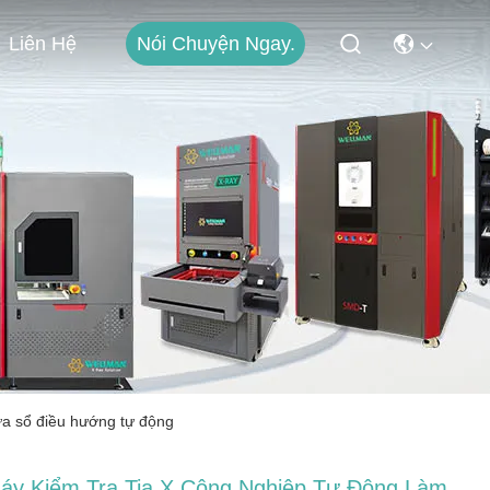
Nói Chuyện Ngay.
Liên Hệ
ửa sổ điều hướng tự động
áy Kiểm Tra Tia X Công Nghiệp Tự Động Làm