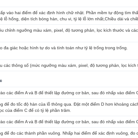
ấp vào hai điểm để xác định hình chữ nhật. Phần mềm tự động tìm thấ
 lệ lỗ hổng, diện tích bóng hàn, chu vi, tỷ lệ lỗ lớn nhất,Chiều dài và c
ều chỉnh ngưỡng màu xám, pixel, độ tương phản, lọc kích thước và các 
o đa giác hoặc hình tự do và tính toán như tỷ lệ trống trong trống.
u các thông số (mức ngưỡng màu xám, pixel, độ tương phản, lọc kích t
c
ào các điểm A và B để thiết lập đường cơ bản, sau đó nhấp vào điểm
g để đo tốc độ hàn của lỗ thông qua. Đặt một điểm D hơn khoảng cá
ọc của điểm C để có tỷ lệ phần trăm.
ào các điểm A và B để thiết lập đường cơ bản, sau đó nhấp vào điểm C
g để đo các thành phần vuông. Nhấp hai điểm để xác định vuông, đo chi