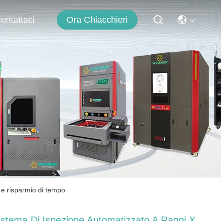
Ora Chiacchieri
ontattaci
 e risparmio di tempo
istema Di Ispezione Automatizzato A Raggi X