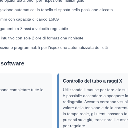
e opzionale a 360° per l'ispezione multiangolo
gazione automatica: la tabella si sposta nella posizione cliccata
mm con capacità di carico 15KG
egamento a 3 assi a velocità regolabile
ntuitivo con sole 2 ore di formazione richieste
pezione programmabili per l'ispezione automatizzata dei lotti
 software
Controllo del tubo a raggi X
sono completare tutte le
Utilizzando il mouse per fare clic su
è possibile accendere o spegnere l
radiografia. Accanto verranno visualizza
valore della tensione e della corrent
in tempo reale, gli utenti possono far
pulsanti su e giù, trascinare il curso
per regolare.