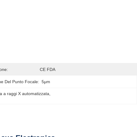
ione:
CE FDA
e Del Punto Focale:
5μm
ca a raggi X automatizzata
, 