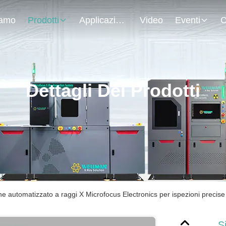
iamo
Prodotti
Applicazione
Video
Eventi
C
Dettagli Dei Prodotti
ne automatizzato a raggi X Microfocus Electronics per ispezioni precise
S