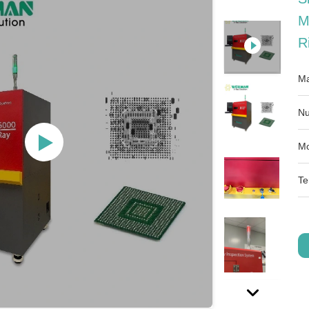
M
R
Ma
Nu
Mo
Te