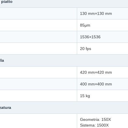
 piatto
130 mm×130 mm
85μm
1536×1536
20 fps
lla
420 mm×420 mm
400 mm×400 mm
15 kg
zatura
Geometria: 150X
Sistema: 1500X