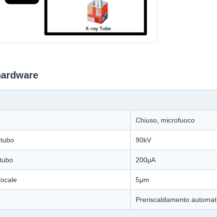
'hardware
Chiuso, microfuoco
 tubo
90kV
tubo
200μA
focale
5μm
Preriscaldamento automat