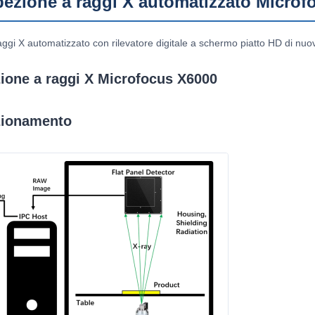
pezione a raggi X automatizzato Microf
aggi X automatizzato con rilevatore digitale a schermo piatto HD di nu
zione a raggi X Microfocus X6000
nzionamento