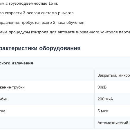
м с грузоподъемностью 15 кг.
по скорости 3-осевая система рычагов
равление, требуется всего 2 часа обучения
ые процедуры контроля для автоматизированного контроля парт
рактеристики оборудования
ского излучения
Закрытый, микр
жение трубки
90кВ
убки
200 мкА
тна
5 мкм
Автоматический 