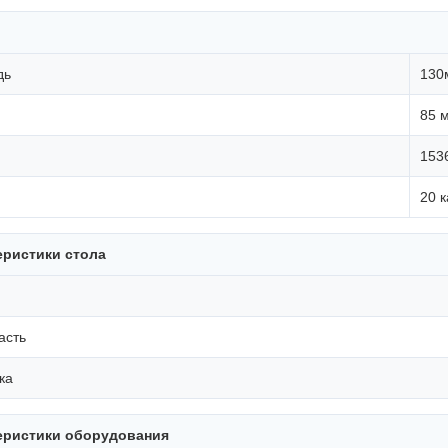
дь
130
85 
153
20 к
еристики стола
асть
ка
еристики оборудования