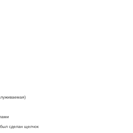
бслуживаемая)
глами
 был сделан щелчок