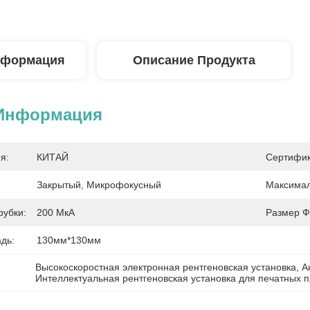
нформация
Описание Продукта
 Информация
я:
КИТАЙ
Сертифик
Закрытый, Микрофокусный
Максимал
рубки:
200 МкА
Размер Ф
дь:
130мм*130мм
Высокоскоростная электронная рентгеновская установка
, 
А
Интеллектуальная рентгеновская установка для печатных п