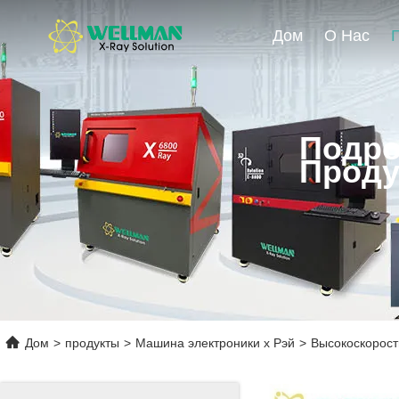
Дом
О Нас
Подро
Проду
Дом
>
продукты
>
Машина электроники x Рэй
>
Высокоскорост