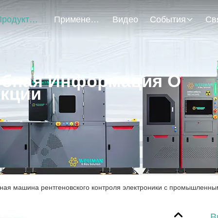
Продукты
Применение
Видео
События
бная Информация О
кции
ная машина рентгеновского контроля электроники с промышленны
В