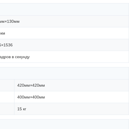
мм×130мм
мкм
6×1536
адров в секунду
420мм×420мм
400мм×400мм
15 кг