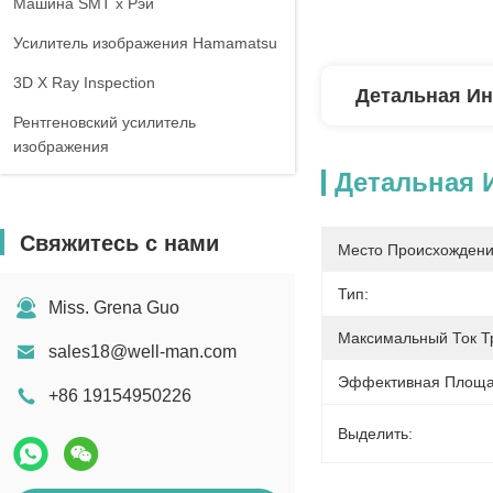
Машина SMT x Рэй
Усилитель изображения Hamamatsu
3D X Ray Inspection
Детальная И
Рентгеновский усилитель
изображения
Детальная
Свяжитесь с нами
Место Происхождени
Тип:
Miss. Grena Guo
Максимальный Ток Т
sales18@well-man.com
Эффективная Площа
+86 19154950226
Выделить: