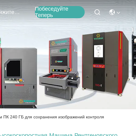
Побеседуйте
Свяжитесь С Нами
Теперь
м ПК 240 ГБ для сохранения изображений контроля
ысокоскоростная Машина Рентгеновского