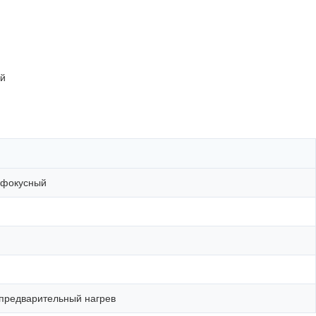
ий
офокусный
предварительный нагрев