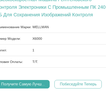
онтроля Электроники С Промышленным ПК 240
Б Для Сохранения Изображений Контроля
именование Марки:
WELLMAN
мер Модели:
X6000
гил:
1
ловия Оплаты:
T/T.
Получите Самую Лучшую Цену
Побеседуйте Теперь