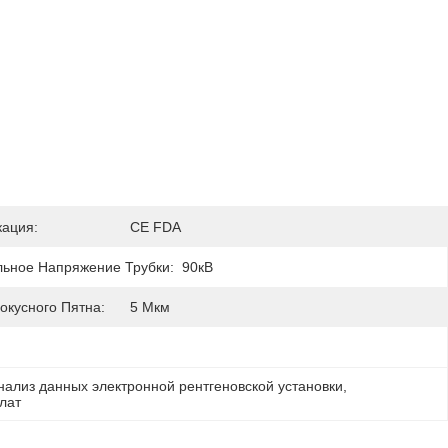
ация:
CE FDA
ьное Напряжение Трубки:
90кВ
окусного Пятна:
5 Мкм
нализ данных электронной рентгеновской установки
, 
лат