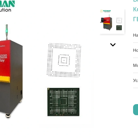
К
Г
На
Но
Мо
Ус