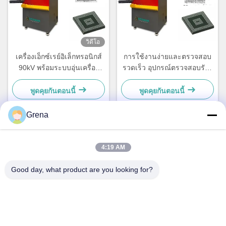
วิดีโอ
เครื่องเอ็กซ์เรย์อิเล็กทรอนิกส์
การใช้งานง่ายและตรวจสอบ
90kV พร้อมระบบอุ่นเครื่อง
รวดเร็ว อุปกรณ์ตรวจสอบรังสี
อัตโนมัติและหน้าต่างนำทาง
ด้วย 130mm * 130mm พื้นที่ที่
อัตโนมัติ
มีประสิทธิภาพเพื่อหาความ
พูดคุยกันตอนนี้
พูดคุยกันตอนนี้
บกพร่องทางอิเล็กทรอนิกส์
Grena
ติดต่อเร็ว
4:19 AM
ที่อยู่
Good day, what product are you looking for?
5F,B3, โรงงานอุตสาหกรรม Anda Electronics, ชุมชน Heping,
ถนน Fuhai, เขต Baoan, เซินเจิ้น
โทร