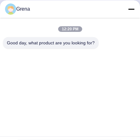
elektroniczne
Grena
Szybki kontakt
12:20 PM
Adres
Good day, what product are you looking for?
5F,B3, Fabryka Przemysłowa Anda Electronics, Osiedle
Heping, Ulica Fuhai, Dzielnica Baoan, Shenzhen
Teren
0086-1840-6666--351
E-mail
sales8@well-man.com
Polityka prywatności
|
Sitemap
| Chiny dobre. Jakość LICZNIK
PROMIENIOWANIA X Sprzedawca. 2025-2026 SHENZHEN