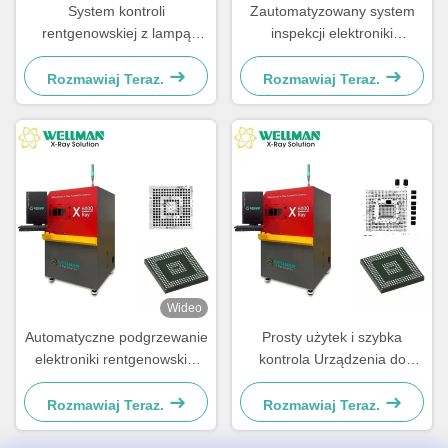
System kontroli
Zautomatyzowany system
rentgenowskiej z lampą
inspekcji elektroniki
rentgenowską mircofocus 90
rentgenowskiej Microfocus
kV 5 μm i stolikiem o
dla oszczędności czasu
Rozmawiaj Teraz.
Rozmawiaj Teraz.
wymiarach 530 x 530 mm
inspekcji
oraz obciążeniem 10 kg do
kontroli elektroniki
Wideo
Automatyczne podgrzewanie
Prosty użytek i szybka
elektroniki rentgenowskiej
kontrola Urządzenia do
90kV z automatycznym
kontroli promieniowania
oknem nawigacyjnym
rentgenowskiego o
Rozmawiaj Teraz.
Rozmawiaj Teraz.
powierzchni 130 mm * 130
mm, aby wykryć wady